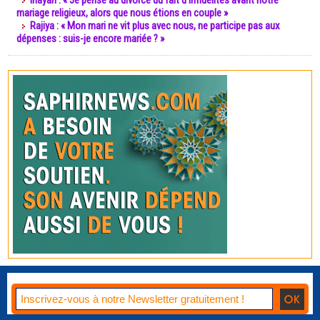
Inayah : « Je pense au divorce du fait d’infidélités avant notre
mariage religieux, alors que nous étions en couple »
Rajiya : « Mon mari ne vit plus avec nous, ne participe pas aux
dépenses : suis-je encore mariée ? »