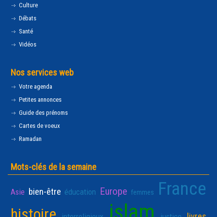
Culture
Débats
Santé
Vidéos
Nos services web
Votre agenda
Petites annonces
Guide des prénoms
Cartes de voeux
Ramadan
Mots-clés de la semaine
France
Europe
bien-être
Asie
éducation
femmes
islam
histoire
livres
interreligieux
justice