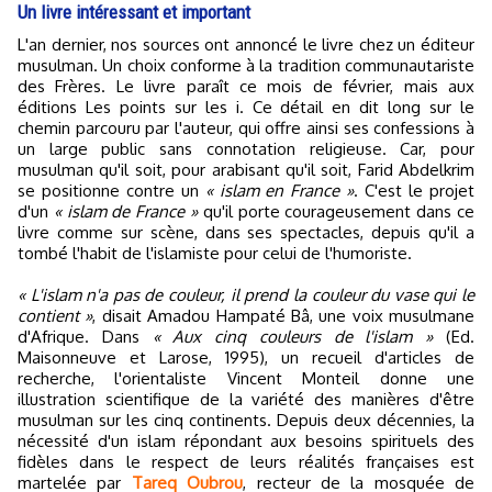
Un livre intéressant et important
L'an dernier, nos sources ont annoncé le livre chez un éditeur
musulman. Un choix conforme à la tradition communautariste
des Frères. Le livre paraît ce mois de février, mais aux
éditions Les points sur les i. Ce détail en dit long sur le
chemin parcouru par l'auteur, qui offre ainsi ses confessions à
un large public sans connotation religieuse. Car, pour
musulman qu'il soit, pour arabisant qu'il soit, Farid Abdelkrim
se positionne contre un
« islam en France »
. C'est le projet
d'un
« islam de France »
qu'il porte courageusement dans ce
livre comme sur scène, dans ses spectacles, depuis qu'il a
tombé l'habit de l'islamiste pour celui de l'humoriste.
« L'islam n'a pas de couleur, il prend la couleur du vase qui le
contient »
, disait Amadou Hampaté Bâ, une voix musulmane
d'Afrique. Dans
« Aux cinq couleurs de l'islam »
(Ed.
Maisonneuve et Larose, 1995), un recueil d'articles de
recherche, l'orientaliste Vincent Monteil donne une
illustration scientifique de la variété des manières d'être
musulman sur les cinq continents. Depuis deux décennies, la
nécessité d'un islam répondant aux besoins spirituels des
fidèles dans le respect de leurs réalités françaises est
martelée par
Tareq Oubrou
, recteur de la mosquée de