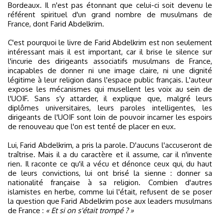
Bordeaux. Il n'est pas étonnant que celui-ci soit devenu le
référent spirituel d'un grand nombre de musulmans de
France, dont Farid Abdelkrim.
C'est pourquoi le livre de Farid Abdelkrim est non seulement
intéressant mais il est important, car il brise le silence sur
l'incurie des dirigeants associatifs musulmans de France,
incapables de donner ni une image claire, ni une dignité
légitime à leur religion dans l'espace public français. L'auteur
expose les mécanismes qui musellent les voix au sein de
l'UOIF. Sans s'y attarder, il explique que, malgré leurs
diplômes universitaires, leurs paroles intelligentes, les
dirigeants de l'UOIF sont loin de pouvoir incarner les espoirs
de renouveau que l'on est tenté de placer en eux.
Lui, Farid Abdelkrim, a pris la parole. D'aucuns l'accuseront de
traîtrise. Mais il a du caractère et il assume, car il n'invente
rien. Il raconte ce qu'il a vécu et dénonce ceux qui, du haut
de leurs convictions, lui ont brisé la sienne : donner sa
nationalité française à sa religion. Combien d'autres
islamistes en herbe, comme lui l'était, refusent de se poser
la question que Farid Abdelkrim pose aux leaders musulmans
de France :
« Et si on s'était trompé ? »