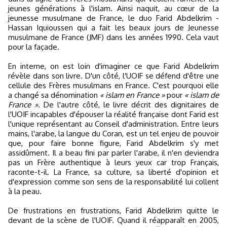
jeunes générations à l'islam. Ainsi naquit, au cœur de la
jeunesse musulmane de France, le duo Farid Abdelkrim -
Hassan Iquioussen qui a fait les beaux jours de Jeunesse
musulmane de France (JMF) dans les années 1990. Cela vaut
pour la façade.
En interne, on est loin d'imaginer ce que Farid Abdelkrim
révèle dans son livre. D'un côté, l'UOIF se défend d'être une
cellule des Frères musulmans en France. C'est pourquoi elle
a changé sa dénomination
« islam en France »
pour
« islam de
France »
. De l'autre côté, le livre décrit des dignitaires de
l'UOIF incapables d'épouser la réalité française dont Farid est
l'unique représentant au Conseil d'administration. Entre leurs
mains, l'arabe, la langue du Coran, est un tel enjeu de pouvoir
que, pour faire bonne figure, Farid Abdelkrim s'y met
assidûment. Il a beau fini par parler l'arabe, il n'en deviendra
pas un Frère authentique à leurs yeux car trop Français,
raconte-t-il. La France, sa culture, sa liberté d'opinion et
d'expression comme son sens de la responsabilité lui collent
à la peau.
De frustrations en frustrations, Farid Abdelkrim quitte le
devant de la scène de l'UOIF. Quand il réapparaît en 2005,