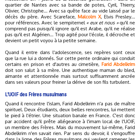
quartier de Nantes avec sa bande de potes, Cyril, Thierry,
Olivier, Christophe... Avec sa quête face au vide laissé par le
décès du père. Avec Scareface,
Malcolm X
, Elvis Presley…
pour références. Avec le sempiternel
« eux et nous »
qu'il ne
comprend pas puisqu'il ignore qu'il est Arabe, qu'il ne réalise
pas qu'il est Algérien... Trop agité pour l'école, il décroche et
devient un petit voyou à la petite semaine.
Quand il entre dans l'adolescence, ses repères sont ceux
que la rue lui a donnés. Sur cette pente ordinaire qui conduit
certains en prison et d'autres au cimetière,
Farid Abdelkrim
doit son salut à sa mère. Une authentique maman du bled,
aimante et attentionnée mais surtout suffisamment ancrée
dans ses valeurs pour freiner la dérive de son fils turbulent.
L'UOIF des Frères musulmans
Quand il rencontre l'islam, Farid Abdelkrim n'a pas de maître
spirituel. Deux étudiants, deux belles rencontres, lui mettent
le pied à l'étrier. Une situation banale en France. C'est donc
par accident qu'il prête allégeance à l'imam local de l'UOIF,
un membre des Frères. Mais du mouvement lui-même, Farid
Abdelkrim n'en savait rien. Par sens du devoir, il s'engouffre
dans la ligne des Frères musulmans qui veulent ramener les