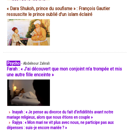
« Dara Shukoh, prince du soufisme » : François Gautier
ressuscite le prince oublié d'un islam éclairé
Psycho
-
Abdelnour Zahrali
Farah : « J’ai découvert que mon conjoint m’a trompée et mis
une autre fille enceinte »
Inayah : « Je pense au divorce du fait d’infidélités avant notre
mariage religieux, alors que nous étions en couple »
Rajiya : « Mon mari ne vit plus avec nous, ne participe pas aux
dépenses : suis-je encore mariée ? »