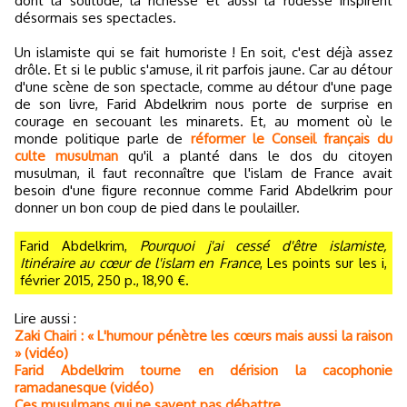
dont la solitude, la richesse et aussi la rudesse inspirent
désormais ses spectacles.
Un islamiste qui se fait humoriste ! En soit, c'est déjà assez
drôle. Et si le public s'amuse, il rit parfois jaune. Car au détour
d'une scène de son spectacle, comme au détour d'une page
de son livre, Farid Abdelkrim nous porte de surprise en
courage en secouant les minarets. Et, au moment où le
monde politique parle de
réformer le Conseil français du
culte musulman
qu'il a planté dans le dos du citoyen
musulman, il faut reconnaître que l'islam de France avait
besoin d'une figure reconnue comme Farid Abdelkrim pour
donner un bon coup de pied dans le poulailler.
Farid Abdelkrim,
Pourquoi j'ai cessé d'être islamiste,
Itinéraire au cœur de l'islam en France
, Les points sur les i,
février 2015, 250 p., 18,90 €.
Lire aussi :
Zaki Chairi : « L'humour pénètre les cœurs mais aussi la raison
» (vidéo)
Farid Abdelkrim tourne en dérision la cacophonie
ramadanesque (vidéo)
Ces musulmans qui ne savent pas débattre