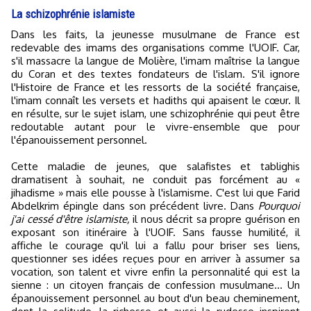
La schizophrénie islamiste
Dans les faits, la jeunesse musulmane de France est
redevable des imams des organisations comme l'UOIF. Car,
s'il massacre la langue de Molière, l'imam maîtrise la langue
du Coran et des textes fondateurs de l'islam. S'il ignore
l'Histoire de France et les ressorts de la société française,
l'imam connaît les versets et hadiths qui apaisent le cœur. Il
en résulte, sur le sujet islam, une schizophrénie qui peut être
redoutable autant pour le vivre-ensemble que pour
l'épanouissement personnel.
Cette maladie de jeunes, que salafistes et tablighis
dramatisent à souhait, ne conduit pas forcément au «
jihadisme » mais elle pousse à l'islamisme. C'est lui que Farid
Abdelkrim épingle dans son précédent livre. Dans
Pourquoi
j'ai cessé d'être islamiste,
il nous décrit sa propre guérison en
exposant son itinéraire à l'UOIF. Sans fausse humilité, il
affiche le courage qu'il lui a fallu pour briser ses liens,
questionner ses idées reçues pour en arriver à assumer sa
vocation, son talent et vivre enfin la personnalité qui est la
sienne : un citoyen français de confession musulmane... Un
épanouissement personnel au bout d'un beau cheminement,