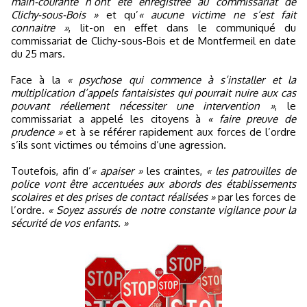
main-courante n’ont été enregistrée au commissariat de
Clichy-sous-Bois »
et qu’
« aucune victime ne s’est fait
connaitre »
, lit-on en effet dans le communiqué du
commissariat de Clichy-sous-Bois et de Montfermeil en date
du 25 mars.
Face à la
« psychose qui commence à s’installer et la
multiplication d’appels fantaisistes qui pourrait nuire aux cas
pouvant réellement nécessiter une intervention »
, le
commissariat a appelé les citoyens à
« faire preuve de
prudence »
et à se référer rapidement aux forces de l’ordre
s’ils sont victimes ou témoins d’une agression.
Toutefois, afin d’
« apaiser »
les craintes,
« les patrouilles de
police vont être accentuées aux abords des établissements
scolaires et des prises de contact réalisées »
par les forces de
l’ordre.
« Soyez assurés de notre constante vigilance pour la
sécurité de vos enfants. »