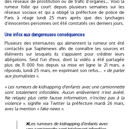
des réseaux de prostitution ou de trafic d’organes... Voici la
rumeur folle qui court depuis plusieurs semaines sur les
réseaux sociaux et qui a obligé la préfecture de police de
Paris à réagir lundi 25 mars après que des lynchages
d’innocentes personnes ont été constatés ces derniers jours.
Une infox aux dangereuses conséquences
Plusieurs des internautes qui alimentent la rumeur ont été
contactés par Saphirnews afin de connaître les sources et
éléments sur lesquels ils s'appuient pour créditer leurs
allégations. Seul l'un d'eux, dont la vidéo a été partagée
plus de 11 000 fois depuis sa mise en ligne le 21 mars, a
répondu, lundi 25 mars, en exprimant son refus...
« de parler
aux journalistes »
.
« Les rumeurs de kidnapping d'enfants avec une camionnette
sont totalement infondées. Aucun enlèvement n'est avéré.
Ne relayez plus cette fausse information, n'incitez pas à la
violence »
, signifie via Twitter la préfecture mardi 26 mars,
avec la mention
« fake news »
.
❌Les rumeurs de kidnapping d'enfants avec
une camionnette sont totalement infondées.