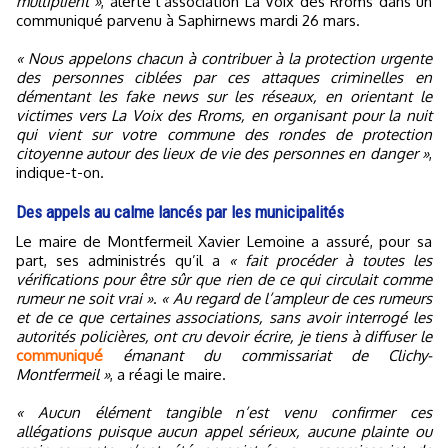
multiplient »
, alerte l’association La Voix des Rroms dans un
communiqué parvenu à Saphirnews mardi 26 mars.
« Nous appelons chacun à contribuer à la protection urgente
des personnes ciblées par ces attaques criminelles en
démentant les fake news sur les réseaux, en orientant le
victimes vers La Voix des Rroms, en organisant pour la nuit
qui vient sur votre commune des rondes de protection
citoyenne autour des lieux de vie des personnes en danger »
,
indique-t-on.
Des appels au calme lancés par les municipalités
Le maire de Montfermeil Xavier Lemoine a assuré, pour sa
part, ses administrés qu’il a
« fait procéder à toutes les
vérifications pour être sûr que rien de ce qui circulait comme
rumeur ne soit vrai »
.
« Au regard de l’ampleur de ces rumeurs
et de ce que certaines associations, sans avoir interrogé les
autorités policières, ont cru devoir écrire, je tiens à diffuser le
communiqué
émanant du commissariat de Clichy-
Montfermeil »
, a réagi le maire.
« Aucun élément tangible n’est venu confirmer ces
allégations puisque aucun appel sérieux, aucune plainte ou