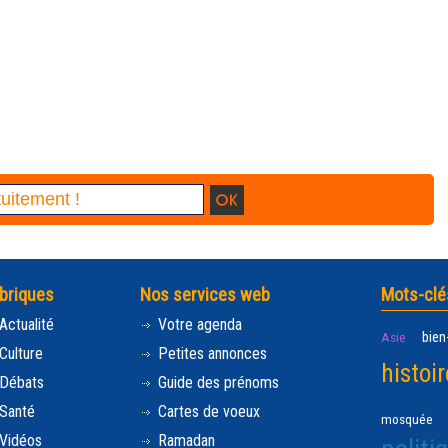
briques
Nos services web
Mots-clé
Actualité
Votre agenda
bien
Asie
Culture
Petites annonces
histoir
Débats
Guide des prénoms
Santé
Cartes de voeux
mosquée
Vidéos
Ramadan