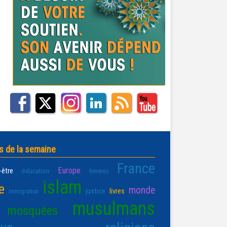
s de la semaine
France
Europe
-être
éducation
femmes
islam
e
monde
justice
livres
immigration
musulmans
mosquées