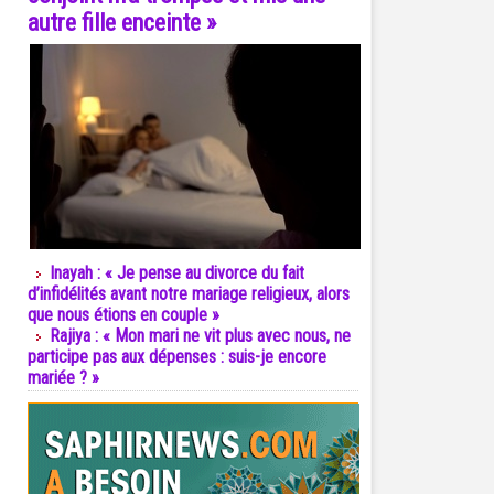
autre fille enceinte »
Inayah : « Je pense au divorce du fait
d’infidélités avant notre mariage religieux, alors
que nous étions en couple »
Rajiya : « Mon mari ne vit plus avec nous, ne
participe pas aux dépenses : suis-je encore
mariée ? »