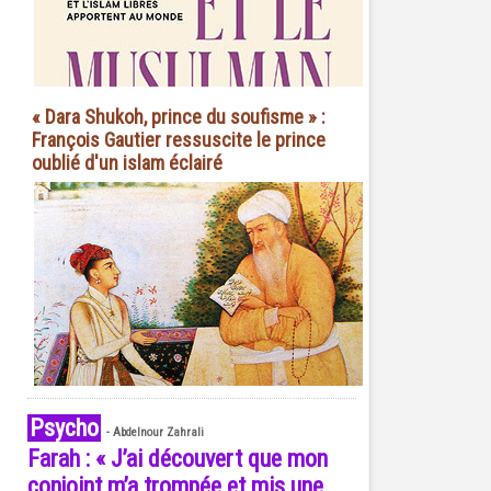
« Dara Shukoh, prince du soufisme » :
François Gautier ressuscite le prince
oublié d'un islam éclairé
Psycho
-
Abdelnour Zahrali
Farah : « J’ai découvert que mon
conjoint m’a trompée et mis une