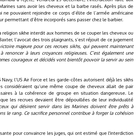
Marines sans avoir les cheveux et la barbe rasés. Après plus de
i ne pouvaient rejoindre ce corps d’élite de l’armée américaine
ur permettant d’être incorporés sans passer chez le barbier.
la religion sikhe interdit aux hommes de se couper les cheveux ou
 Baxter, l’avocat des trois plaignants, s’est réjouit de ce jugement
victoire majeure pour ces recrues sikhs, qui peuvent maintenant
 renoncer à leurs croyances religieuses. C’est également une
ommes courageux et décidés vont bientôt pouvoir la servir au sein
 Navy, l’US Air Force et les garde-côtes autorisent déjà les sikhs
es considéraient qu’une même coupe de cheveux allait de pair
saires à la cohérence de groupe en situation dangereuse. Le
ue les recrues devaient être dépouillées de leur individualité
ceux qui désirent servir dans les Marines doivent être prêts à
 le rang. Ce sacrifice personnel contribue à forger la cohésion
sante pour convaincre les juges, qui ont estimé que l'interdiction