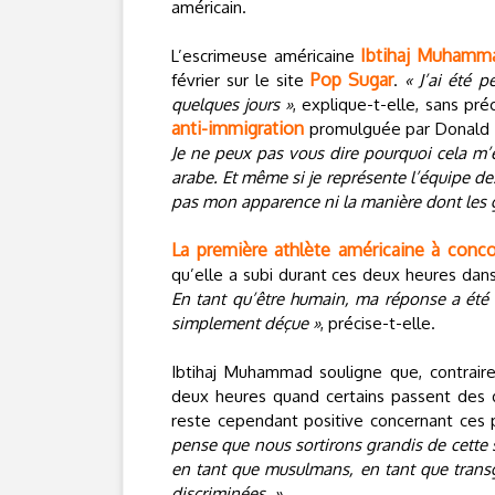
américain.
Ibtihaj Muhamm
L’escrimeuse américaine
Pop Sugar
février sur le site
.
« J’ai été 
quelques jours »
, explique-t-elle, sans pré
anti-immigration
promulguée par Donald T
Je ne peux pas vous dire pourquoi cela m’e
arabe. Et même si je représente l’équipe d
pas mon apparence ni la manière dont les 
La première athlète américaine à conco
qu’elle a subi durant ces deux heures dan
En tant qu’être humain, ma réponse a été d
simplement déçue »
, précise-t-elle.
Ibtihaj Muhammad souligne que, contraire
deux heures quand certains passent des di
reste cependant positive concernant ce
pense que nous sortirons grandis de cette 
en tant que musulmans, en tant que trans
discriminées. »