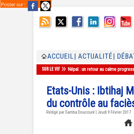
Poster sur :
ACCUEIL
| ACTUALITÉ
| DÉBA
Aulnay-sous-Bois : une mosquée ferm
Etats-Unis : Ibtihaj
du contrôle au faciè
Rédigé par
Samba Doucouré
| Jeudi 9 Février 2017