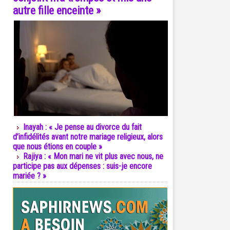
autre fille enceinte »
Inayah : « Je pense au divorce du fait
d’infidélités avant notre mariage religieux, alors
que nous étions en couple »
Rajiya : « Mon mari ne vit plus avec nous, ne
participe pas aux dépenses : suis-je encore
mariée ? »