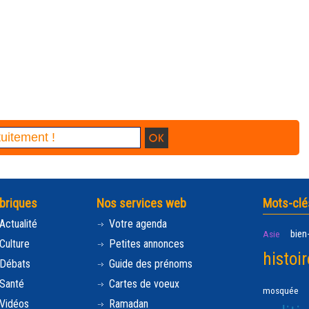
briques
Nos services web
Mots-clé
Actualité
Votre agenda
bien
Asie
Culture
Petites annonces
histoir
Débats
Guide des prénoms
Santé
Cartes de voeux
mosquée
Vidéos
Ramadan