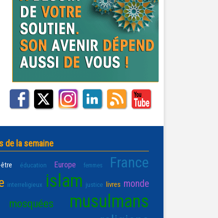
s de la semaine
France
Europe
-être
éducation
femmes
islam
e
monde
livres
interreligieux
justice
musulmans
mosquées