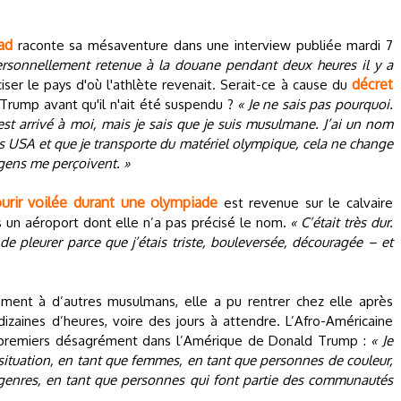
ad
raconte sa mésaventure dans une interview publiée mardi 7
personnellement retenue à la douane pendant deux heures il y a
décret
ciser le pays d'où l'athlète revenait. Serait-ce à cause du
rump avant qu'il n'ait été suspendu ?
« Je ne sais pas pourquoi.
st arrivé à moi, mais je sais que je suis musulmane. J’ai un nom
es USA et que je transporte du matériel olympique, cela ne change
gens me perçoivent. »
urir voilée durant une olympiade
est revenue sur le calvaire
s un aéroport dont elle n’a pas précisé le nom.
« C’était très dur.
e pleurer parce que j’étais triste, bouleversée, découragée – et
ment à d’autres musulmans, elle a pu rentrer chez elle après
zaines d’heures, voire des jours à attendre. L’Afro-Américaine
s premiers désagrément dans l’Amérique de Donald Trump :
« Je
situation, en tant que femmes, en tant que personnes de couleur,
genres, en tant que personnes qui font partie des communautés