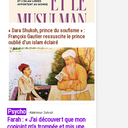
« Dara Shukoh, prince du soufisme » :
François Gautier ressuscite le prince
oublié d'un islam éclairé
Psycho
-
Abdelnour Zahrali
Farah : « J’ai découvert que mon
conjoint m’a trompée et mis une