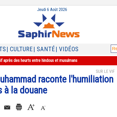
Jeudi 6 Août 2026
TS
| CULTURE
| SANTÉ
| VIDÉOS
ée six mois par la préfecture, la justice saisie
SUR LE VIF
 Muhammad raconte l'humiliation
s à la douane