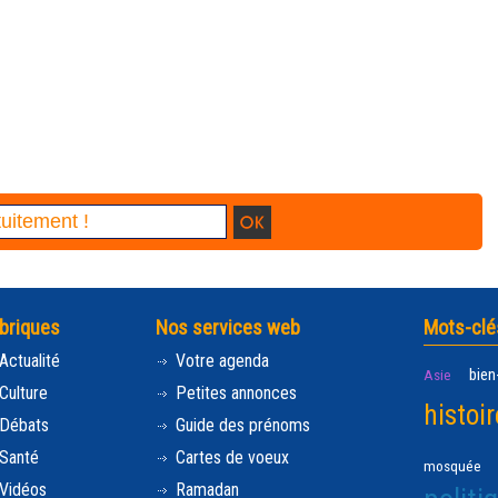
briques
Nos services web
Mots-clé
Actualité
Votre agenda
bien
Asie
Culture
Petites annonces
histoir
Débats
Guide des prénoms
Santé
Cartes de voeux
mosquée
Vidéos
Ramadan