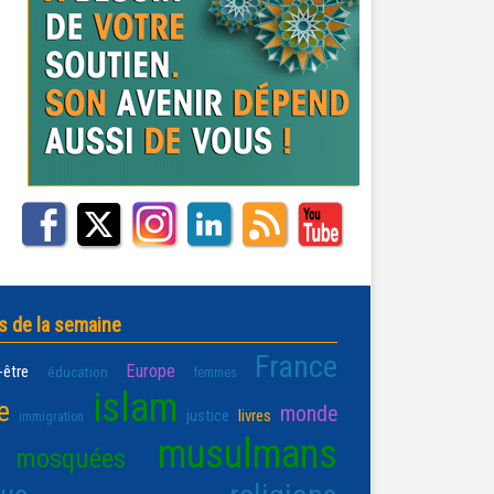
s de la semaine
France
Europe
-être
éducation
femmes
islam
e
monde
justice
livres
immigration
musulmans
mosquées