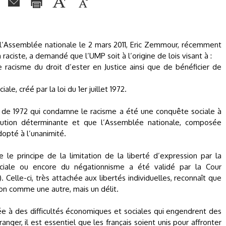
 l’Assemblée nationale le 2 mars 2011, Eric Zemmour, récemment
 raciste, a demandé que l’UMP soit à l’origine de lois visant à :
le racisme du droit d’ester en Justice ainsi que de bénéficier de
iale, créé par la loi du 1er juillet 1972.
oi de 1972 qui condamne le racisme a été une conquête sociale à
ution déterminante et que l’Assemblée nationale, composée
dopté à l’unanimité.
 le principe de la limitation de la liberté d’expression par la
 raciale ou encore du négationnisme a été validé par la Cour
elle-ci, très attachée aux libertés individuelles, reconnaît que
ion comme une autre, mais un délit.
tée à des difficultés économiques et sociales qui engendrent des
ranger, il est essentiel que les français soient unis pour affronter