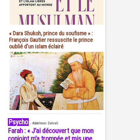
« Dara Shukoh, prince du soufisme » :
François Gautier ressuscite le prince
oublié d'un islam éclairé
Psycho
-
Abdelnour Zahrali
Farah : « J’ai découvert que mon
conjoint m’a trompée et mis une