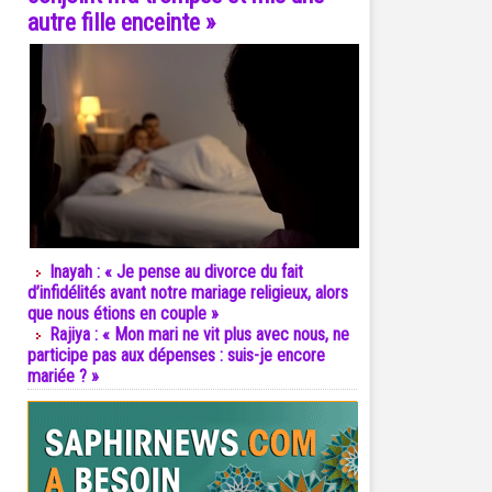
autre fille enceinte »
Inayah : « Je pense au divorce du fait
d’infidélités avant notre mariage religieux, alors
que nous étions en couple »
Rajiya : « Mon mari ne vit plus avec nous, ne
participe pas aux dépenses : suis-je encore
mariée ? »