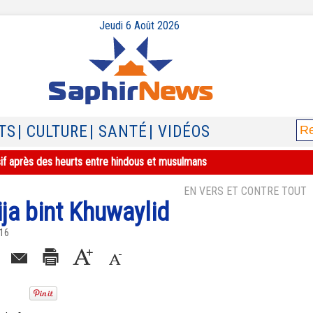
Jeudi 6 Août 2026
TS
| CULTURE
| SANTÉ
| VIDÉOS
sif après des heurts entre hindous et musulmans
EN VERS ET CONTRE TOUT
a bint Khuwaylid
016