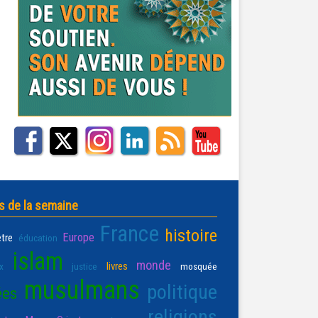
s de la semaine
France
histoire
Europe
être
éducation
islam
monde
livres
x
justice
mosquée
musulmans
politique
ées
religions