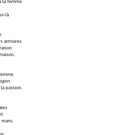
à la femme
ui-là
e
rs armoires
 raison
 maison.
a femme
igion
 la passion.
ales
it
 maris.
re