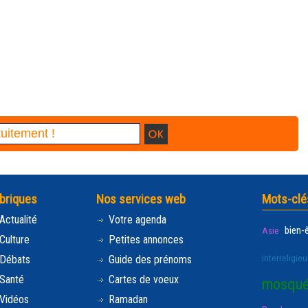
briques
Nos services web
Mots-clé
Actualité
Votre agenda
bien-
Asie
Culture
Petites annonces
interreligieu
Débats
Guide des prénoms
Santé
Cartes de voeux
mosqu
Vidéos
Ramadan