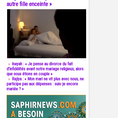
autre fille enceinte »
Inayah : « Je pense au divorce du fait
d’infidélités avant notre mariage religieux, alors
que nous étions en couple »
Rajiya : « Mon mari ne vit plus avec nous, ne
participe pas aux dépenses : suis-je encore
mariée ? »