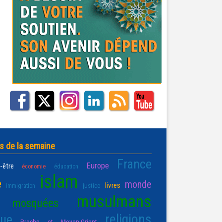
s de la semaine
France
Europe
-être
économie
éducation
islam
e
monde
livres
justice
immigration
musulmans
mosquées
religions
que
Proche et Moyen-Orient