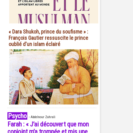
« Dara Shukoh, prince du soufisme » :
François Gautier ressuscite le prince
oublié d'un islam éclairé
Psycho
-
Abdelnour Zahrali
Farah : « J’ai découvert que mon
conjoint m’a trompée et mis une