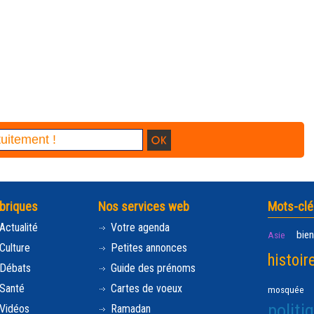
briques
Nos services web
Mots-clé
Actualité
Votre agenda
bien
Asie
Culture
Petites annonces
histoir
Débats
Guide des prénoms
Santé
Cartes de voeux
mosquée
politi
Vidéos
Ramadan