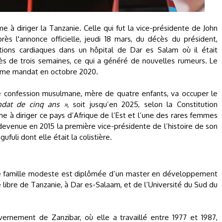
à diriger la Tanzanie. Celle qui fut la vice-présidente de John
ès l'annonce officielle, jeudi 18 mars, du décès du président,
tions cardiaques dans un hôpital de Dar es Salam où il était
près de trois semaines, ce qui a généré de nouvelles rumeurs. Le
ième mandat en octobre 2020.
 confession musulmane, mère de quatre enfants, va occuper le
ndat de cinq ans »
, soit jusqu’en 2025, selon la Constitution
e à diriger ce pays d’Afrique de l’Est et l’une des rares femmes
à devenue en 2015 la première vice-présidente de l’histoire de son
fuli dont elle était la colistière.
ne famille modeste est diplômée d’un master en développement
ibre de Tanzanie, à Dar es-Salaam, et de l’Université du Sud du
vernement de Zanzibar, où elle a travaillé entre 1977 et 1987,