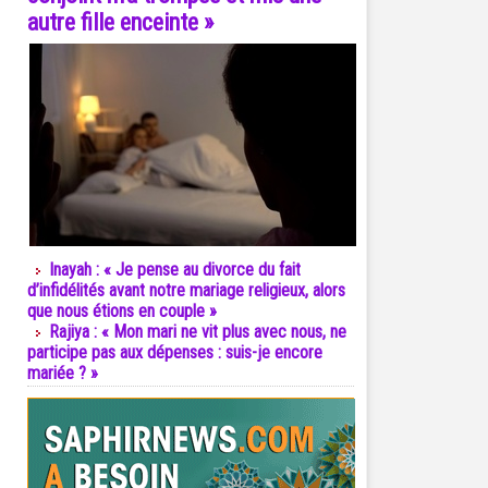
autre fille enceinte »
Inayah : « Je pense au divorce du fait
d’infidélités avant notre mariage religieux, alors
que nous étions en couple »
Rajiya : « Mon mari ne vit plus avec nous, ne
participe pas aux dépenses : suis-je encore
mariée ? »