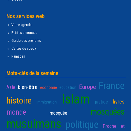
Nos services web
Votre agenda
Petites annonces
Guide des prénoms
Cartes de voeux
Ramadan
Mots-clés de la semaine
France
Europe
bien-être
Asie
économie
éducation
islam
histoire
livres
justice
immigration
mosquées
monde
mosquée
musulmans
politique
Proche et