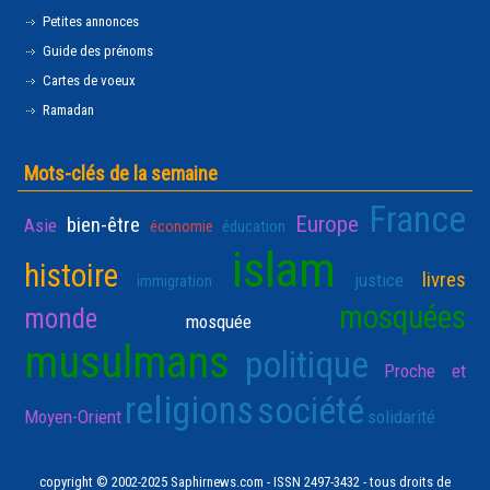
Petites annonces
Guide des prénoms
Cartes de voeux
Ramadan
Mots-clés de la semaine
France
Europe
bien-être
Asie
économie
éducation
islam
histoire
livres
justice
immigration
mosquées
monde
mosquée
musulmans
politique
Proche et
religions
société
Moyen-Orient
solidarité
copyright © 2002-2025 Saphirnews.com - ISSN 2497-3432 - tous droits de