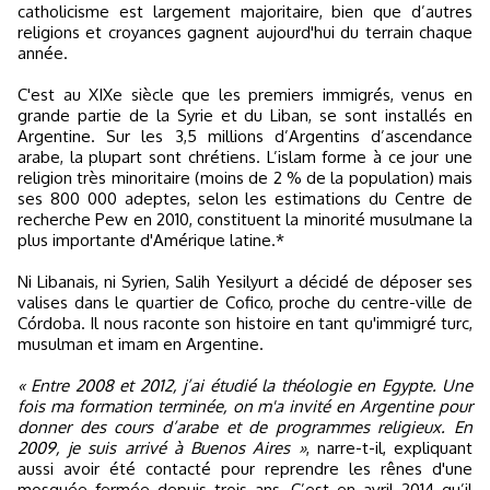
catholicisme est largement majoritaire, bien que d’autres
religions et croyances gagnent aujourd'hui du terrain chaque
année.
C'est au XIXe siècle que les premiers immigrés, venus en
grande partie de la Syrie et du Liban, se sont installés en
Argentine. Sur les 3,5 millions d’Argentins d’ascendance
arabe, la plupart sont chrétiens. L’islam forme à ce jour une
religion très minoritaire (moins de 2 % de la population) mais
ses 800 000 adeptes, selon les estimations du Centre de
recherche Pew en 2010, constituent la minorité musulmane la
plus importante d'Amérique latine.*
Ni Libanais, ni Syrien, Salih Yesilyurt a décidé de déposer ses
valises dans le quartier de Cofico, proche du centre-ville de
Córdoba. Il nous raconte son histoire en tant qu'immigré turc,
musulman et imam en Argentine.
« Entre 2008 et 2012, j’ai étudié la théologie en Egypte. Une
fois ma formation terminée, on m'a invité en Argentine pour
donner des cours d’arabe et de programmes religieux. En
2009, je suis arrivé à Buenos Aires »
, narre-t-il, expliquant
aussi avoir été contacté pour reprendre les rênes d'une
mosquée fermée depuis trois ans. C’est en avril 2014 qu’il