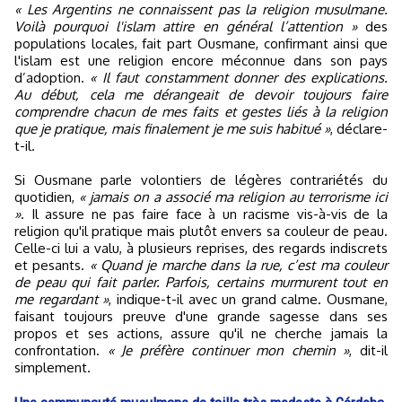
« Les Argentins ne connaissent pas la religion musulmane.
Voilà pourquoi l'islam attire en général l’attention »
des
populations locales, fait part Ousmane, confirmant ainsi que
l'islam est une religion encore méconnue dans son pays
d’adoption.
« Il faut constamment donner des explications.
Au début, cela me dérangeait de devoir toujours faire
comprendre chacun de mes faits et gestes liés à la religion
que je pratique, mais finalement je me suis habitué »
, déclare-
t-il.
Si Ousmane parle volontiers de légères contrariétés du
quotidien,
« jamais on a associé ma religion au terrorisme ici
»
. Il assure ne pas faire face à un racisme vis-à-vis de la
religion qu'il pratique mais plutôt envers sa couleur de peau.
Celle-ci lui a valu, à plusieurs reprises, des regards indiscrets
et pesants.
« Quand je marche dans la rue, c’est ma couleur
de peau qui fait parler. Parfois, certains murmurent tout en
me regardant »
, indique-t-il avec un grand calme. Ousmane,
faisant toujours preuve d'une grande sagesse dans ses
propos et ses actions, assure qu'il ne cherche jamais la
confrontation.
« Je préfère continuer mon chemin »
, dit-il
simplement.