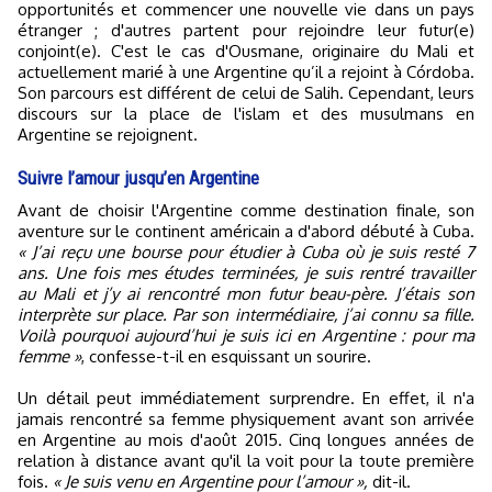
opportunités et commencer une nouvelle vie dans un pays
étranger ; d'autres partent pour rejoindre leur futur(e)
conjoint(e). C'est le cas d'Ousmane, originaire du Mali et
actuellement marié à une Argentine qu’il a rejoint à Córdoba.
Son parcours est différent de celui de Salih. Cependant, leurs
discours sur la place de l'islam et des musulmans en
Argentine se rejoignent.
Suivre l’amour jusqu’en Argentine
Avant de choisir l'Argentine comme destination finale, son
aventure sur le continent américain a d'abord débuté à Cuba.
« J’ai reçu une bourse pour étudier à Cuba où je suis resté 7
ans. Une fois mes études terminées, je suis rentré travailler
au Mali et j’y ai rencontré mon futur beau-père. J’étais son
interprète sur place. Par son intermédiaire, j’ai connu sa fille.
Voilà pourquoi aujourd’hui je suis ici en Argentine : pour ma
femme »
, confesse-t-il en esquissant un sourire.
Un détail peut immédiatement surprendre. En effet, il n'a
jamais rencontré sa femme physiquement avant son arrivée
en Argentine au mois d'août 2015. Cinq longues années de
relation à distance avant qu'il la voit pour la toute première
fois.
« Je suis venu en Argentine pour l’amour »,
dit-il.