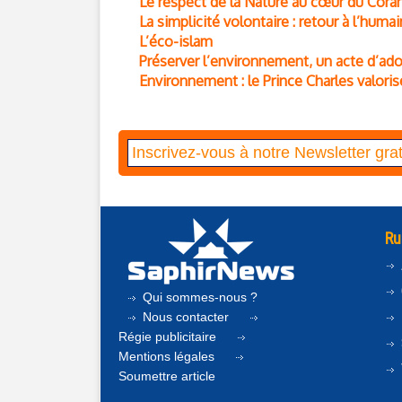
Le respect de la Nature au cœur du Cora
La simplicité volontaire : retour à l’humai
L’éco-islam
Préserver l’environnement, un acte d’ado
Environnement : le Prince Charles valoris
Ru
Qui sommes-nous ?
Nous contacter
Régie publicitaire
Mentions légales
Soumettre article