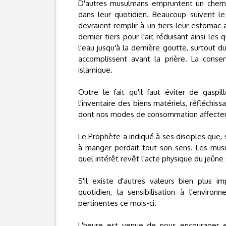
D'autres musulmans empruntent un chemin 
dans leur quotidien. Beaucoup suivent 
devraient remplir à un tiers leur estomac a
dernier tiers pour l'air, réduisant ainsi 
l'eau jusqu'à la dernière goutte, surtout d
accomplissent avant la prière. La conse
islamique.
Outre le fait qu'il faut éviter de gaspi
l'inventaire des biens matériels, réfléchiss
dont nos modes de consommation affecten
Le Prophète a indiqué à ses disciples que, 
à manger perdait tout son sens. Les mus
quel intérêt revêt l'acte physique du jeûn
S'il existe d'autres valeurs bien plus i
quotidien, la sensibilisation à l'enviro
pertinentes ce mois-ci.
L'heure est venue de nous encourager e