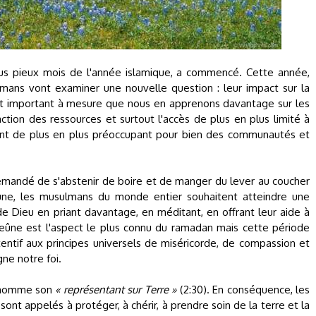
s pieux mois de l'année islamique, a commencé. Cette année,
ans vont examiner une nouvelle question : leur impact sur la
ment important à mesure que nous en apprenons davantage sur les
ction des ressources et surtout l'accès de plus en plus limité à
ent de plus en plus préoccupant pour bien des communautés et
mandé de s'abstenir de boire et de manger du lever au coucher
eûne, les musulmans du monde entier souhaitent atteindre une
t de Dieu en priant davantage, en méditant, en offrant leur aide à
e jeûne est l'aspect le plus connu du ramadan mais cette période
tentif aux principes universels de miséricorde, de compassion et
ne notre foi.
 l'homme son
« représentant sur Terre »
(2:30). En conséquence, les
nt appelés à protéger, à chérir, à prendre soin de la terre et la