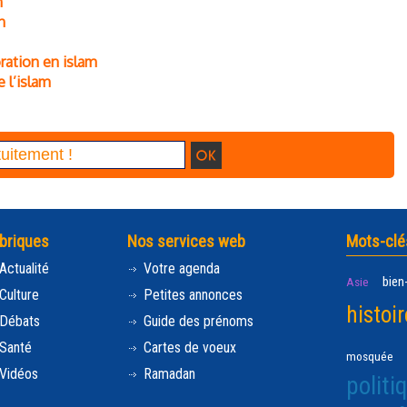
n
n
ration en islam
e l’islam
briques
Nos services web
Mots-clé
Actualité
Votre agenda
bien
Asie
Culture
Petites annonces
histoir
Débats
Guide des prénoms
Santé
Cartes de voeux
mosquée
Vidéos
Ramadan
politi