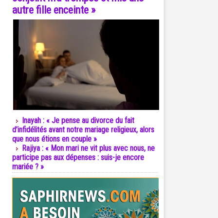
autre fille enceinte »
Inayah : « Je pense au divorce du fait
d’infidélités avant notre mariage religieux, alors
que nous étions en couple »
Rajiya : « Mon mari ne vit plus avec nous, ne
participe pas aux dépenses : suis-je encore
mariée ? »