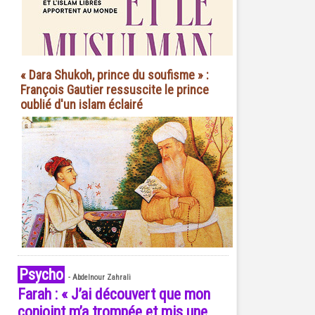
« Dara Shukoh, prince du soufisme » :
François Gautier ressuscite le prince
oublié d'un islam éclairé
Psycho
-
Abdelnour Zahrali
Farah : « J’ai découvert que mon
conjoint m’a trompée et mis une