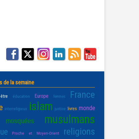
s de la semaine
France
Europe
-être
éducation
femmes
islam
e
monde
livres
interreligieux
justice
musulmans
mosquées
religions
que
Proche et Moyen-Orient