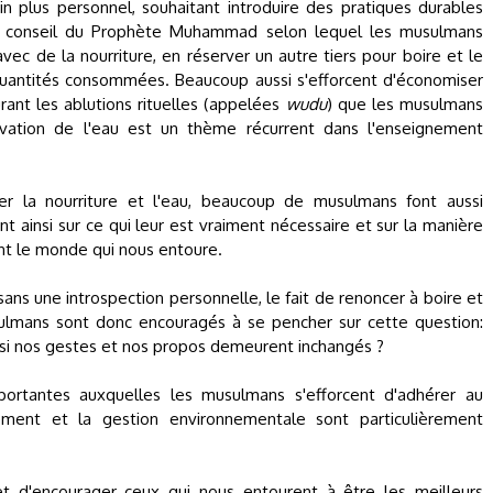
plus personnel, souhaitant introduire des pratiques durables
le conseil du Prophète Muhammad selon lequel les musulmans
vec de la nourriture, en réserver un autre tiers pour boire et le
les quantités consommées. Beaucoup aussi s'efforcent d'économiser
urant les ablutions rituelles (appelées
wudu
) que les musulmans
rvation de l'eau est un thème récurrent dans l'enseignement
ller la nourriture et l'eau, beaucoup de musulmans font aussi
ant ainsi sur ce qui leur est vraiment nécessaire et sur la manière
t le monde qui nous entoure.
sans une introspection personnelle, le fait de renoncer à boire et
ulmans sont donc encouragés à se pencher sur cette question:
e si nos gestes et nos propos demeurent inchangés ?
mportantes auxquelles les musulmans s'efforcent d'adhérer au
nnement et la gestion environnementale sont particulièrement
t d'encourager ceux qui nous entourent à être les meilleurs