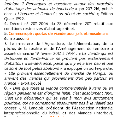
indolore ? Remarques et questions autour des procédés
d’abattage des animaux de boucherie »
, pp 207-216, publié
dans
« L’homme et l’animal : un débat de société »
, Edition
Quae, 1999.
4.
Décret n° 2011-2006 du 28 décembre 2011 relatif aux
conditions restrictives d’abattage rituel.
5.
Communiqué : quotas de viande pour juifs et musulmans
6.
Lire aussi
ici
7.
Le ministère de l’Agriculture, de l’Alimentation, de la
pêche, de la ruralité et de l’Aménagement du territoire a
assuré dimanche 19 février 2012 à l’AFP :
« La viande qui est
distribuée en Ile-de-France ne provient pas exclusivement
d’abattoirs d’Ile-de-France, parce qu’il y en a très peu et que
ce sont de tout petits abattoirs »
, a expliqué un porte-parole.
« Elle provient essentiellement du marché de Rungis, où
arrivent des viandes qui proviennent d’un peu partout en
France »
, a-t-il ajouté.
8.
« Dire que toute la viande commercialisée à Paris ou en
région parisienne est d’origine halal, c’est absolument faux.
C’est une déclaration qui se veut à mon avis strictement
politique, qui ne correspond absolument pas à la réalité des
choses »
, M. Langlois, président de l’Association nationale
interprofessionnelle du bétail et des viandes (Interbev),