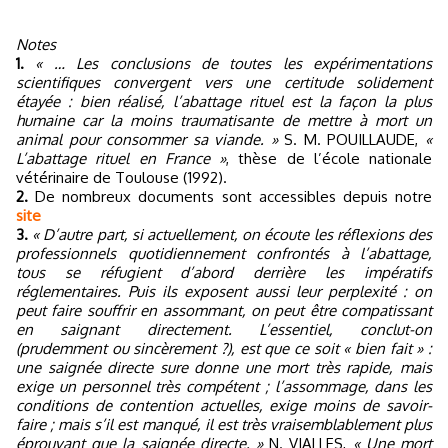
Notes
1.
« … Les conclusions de toutes les expérimentations
scientifiques convergent vers une certitude solidement
étayée : bien réalisé, l’abattage rituel est la façon la plus
humaine car la moins traumatisante de mettre à mort un
animal pour consommer sa viande. »
S. M. POUILLAUDE,
«
L’abattage rituel en France »
, thèse de l’école nationale
vétérinaire de Toulouse (1992).
2.
De nombreux documents sont accessibles depuis notre
site
3.
« D’autre part, si actuellement, on écoute les réflexions des
professionnels quotidiennement confrontés à l’abattage,
tous se réfugient d’abord derrière les impératifs
réglementaires. Puis ils exposent aussi leur perplexité : on
peut faire souffrir en assommant, on peut être compatissant
en saignant directement. L’essentiel, conclut-on
(prudemment ou sincèrement ?), est que ce soit « bien fait » :
une saignée directe sure donne une mort très rapide, mais
exige un personnel très compétent ; l’assommage, dans les
conditions de contention actuelles, exige moins de savoir-
faire ; mais s’il est manqué, il est très vraisemblablement plus
éprouvant que la saignée directe. »
N. VIALLES,
« Une mort