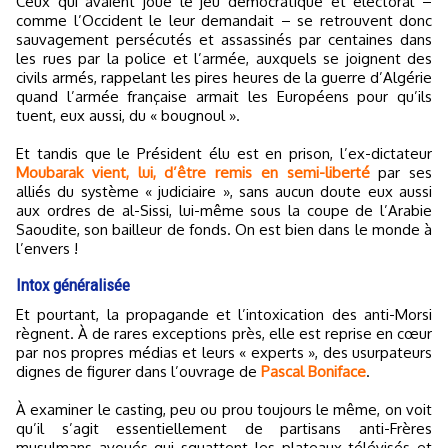
Ceux qui avaient joué le jeu démocratique et électoral –
comme l’Occident le leur demandait – se retrouvent donc
sauvagement persécutés et assassinés par centaines dans
les rues par la police et l’armée, auxquels se joignent des
civils armés, rappelant les pires heures de la guerre d’Algérie
quand l’armée française armait les Européens pour qu’ils
tuent, eux aussi, du « bougnoul ».
Et tandis que le Président élu est en prison, l’ex-dictateur
Moubarak vient, lui, d’être remis en semi-liberté
par ses
alliés du système « judiciaire », sans aucun doute eux aussi
aux ordres de al-Sissi, lui-même sous la coupe de l’Arabie
Saoudite, son bailleur de fonds. On est bien dans le monde à
l’envers !
Intox généralisée
Et pourtant, la propagande et l’intoxication des anti-Morsi
règnent. À de rares exceptions près, elle est reprise en cœur
par nos propres médias et leurs « experts », des usurpateurs
dignes de figurer dans l’ouvrage de
Pascal Boniface
.
À examiner le casting, peu ou prou toujours le même, on voit
qu’il s’agit essentiellement de partisans anti-Frères
musulmans avoués qui squattent les plateaux télévisés et