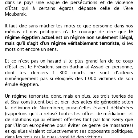
dans le pays une vague de persécutions et de violence
d’État qui, à certains égards, dépasse celle de l’ère
Moubarak.
Il faut dire sans mâcher les mots ce que personne dans nos
médias et nos politiques n’a le courage de dire: que
le
régime égyptien actuel est un régime non seulement illégal,
mais qu’il s’agit d’un régime véritablement terroriste
, si les
mots ont encore un sens.
Et ce n’est pas un hasard si le plus grand fan de ce coup
d’État est le Président syrien Bachar al-Assad en personne,
dont les derniers 1 300 morts ne sont d’ailleurs
numériquement pas si éloignés des 1 000 victimes de son
émule égyptien.
Un régime terroriste, donc, mais en plus, les trois tueries de
al-Sissi constituent bel et bien des
actes de génocide
selon
la définition de Nuremberg, puisqu’elles étaient délibérées
(rappelons qu’il a refusé toutes les offres de médiations et
de solutions qui lui étaient offertes tant par John Kerry que
par l’Union européenne pour éviter ce genre de massacres)
et qu’elles visaient collectivement ses opposants politiques,
dans les trois cas la quasi-totalité des victimes.