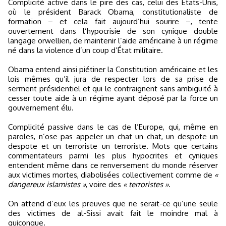
Complicité active dans le pire des cas, celui des États-Unis,
où le président Barack Obama, constitutionaliste de
formation – et cela fait aujourd’hui sourire –, tente
ouvertement dans l’hypocrisie de son cynique double
langage orwellien, de maintenir l’aide américaine à un régime
né dans la violence d’un coup d’État militaire.
Obama entend ainsi piétiner la Constitution américaine et les
lois mêmes qu’il jura de respecter lors de sa prise de
serment présidentiel et qui le contraignent sans ambiguïté à
cesser toute aide à un régime ayant déposé par la force un
gouvernement élu.
Complicité passive dans le cas de l’Europe, qui, même en
paroles, n’ose pas appeler un chat un chat, un despote un
despote et un terroriste un terroriste. Mots que certains
commentateurs parmi les plus hypocrites et cyniques
entendent même dans ce renversement du monde réserver
aux victimes mortes, diabolisées collectivement comme de
«
dangereux islamistes »
, voire des
« terroristes »
.
On attend d’eux les preuves que ne serait-ce qu’une seule
des victimes de al-Sissi avait fait le moindre mal à
quiconque.