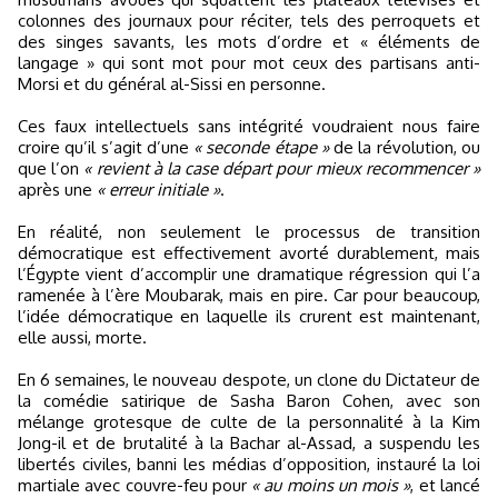
colonnes des journaux pour réciter, tels des perroquets et
des singes savants, les mots d’ordre et « éléments de
langage » qui sont mot pour mot ceux des partisans anti-
Morsi et du général al-Sissi en personne.
Ces faux intellectuels sans intégrité voudraient nous faire
croire qu’il s’agit d’une
« seconde étape »
de la révolution, ou
que l’on
« revient à la case départ pour mieux recommencer »
après une
« erreur initiale »
.
En réalité, non seulement le processus de transition
démocratique est effectivement avorté durablement, mais
l’Égypte vient d’accomplir une dramatique régression qui l’a
ramenée à l’ère Moubarak, mais en pire. Car pour beaucoup,
l’idée démocratique en laquelle ils crurent est maintenant,
elle aussi, morte.
En 6 semaines, le nouveau despote, un clone du Dictateur de
la comédie satirique de Sasha Baron Cohen, avec son
mélange grotesque de culte de la personnalité à la Kim
Jong-il et de brutalité à la Bachar al-Assad, a suspendu les
libertés civiles, banni les médias d’opposition, instauré la loi
martiale avec couvre-feu pour
« au moins un mois »
, et lancé