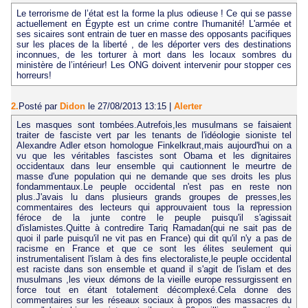
Le terrorisme de l’état est la forme la plus odieuse ! Ce qui se passe
actuellement en Égypte est un crime contre l'humanité! L'armée et
ses sicaires sont entrain de tuer en masse des opposants pacifiques
sur les places de la liberté , de les déporter vers des destinations
inconnues, de les torturer à mort dans les locaux sombres du
ministère de l’intérieur! Les ONG doivent intervenir pour stopper ces
horreurs!
2.
Posté par
Didon
le 27/08/2013 13:15
|
Alerter
Les masques sont tombées.Autrefois,les musulmans se faisaient
traiter de fasciste vert par les tenants de l'idéologie sioniste tel
Alexandre Adler etson homologue Finkelkraut,mais aujourd'hui on a
vu que les véritables fascistes sont Obama et les dignitaires
occidentaux dans leur ensemble qui cautionnent le meurtre de
masse d'une population qui ne demande que ses droits les plus
fondammentaux.Le peuple occidental n'est pas en reste non
plus.J'avais lu dans plusieurs grands groupes de presses,les
commentaires des lecteurs qui approuvaient tous la repression
féroce de la junte contre le peuple puisqu'il s'agissait
d'islamistes.Quitte à contredire Tariq Ramadan(qui ne sait pas de
quoi il parle puisqu'il ne vit pas en France) qui dit qu'il n'y a pas de
racisme en France et que ce sont les élites seulement qui
instrumentalisent l'islam à des fins electoraliste,le peuple occidental
est raciste dans son ensemble et quand il s'agit de l'islam et des
musulmans ,les vieux démons de la vieille europe ressurgissent en
force tout en étant totalement décomplexé.Cela donne des
commentaires sur les réseaux sociaux à propos des massacres du