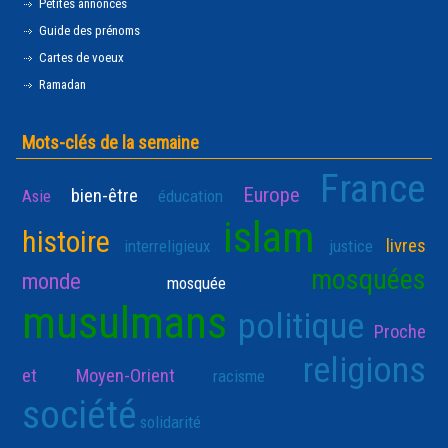
Petites annonces
Guide des prénoms
Cartes de voeux
Ramadan
Mots-clés de la semaine
France
Europe
bien-être
Asie
éducation
islam
histoire
livres
interreligieux
justice
mosquées
monde
mosquée
musulmans
politique
Proche
religions
et Moyen-Orient
racisme
société
solidarité