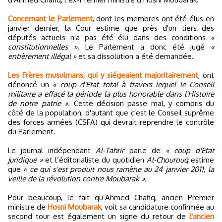
Concernant le Parlement
, dont les membres ont été élus en
janvier dernier, la Cour estime que près d'un tiers des
députés actuels n'a pas été élu dans des conditions
«
constitutionnelles ».
Le Parlement a donc été jugé
«
entièrement illégal »
et sa dissolution a été demandée.
Les Frères musulmans, qui y siégeaient majoritairement
, ont
dénoncé un
« coup d'Etat total à travers lequel le Conseil
militaire a effacé la période la plus honorable dans l'Histoire
de notre patrie ».
Cette décision passe mal, y compris du
côté de la population, d'autant que c'est le Conseil suprême
des forces armées (CSFA) qui devrait reprendre le contrôle
du Parlement.
Le journal indépendant
Al-Tahrir
parle de
« coup d'Etat
juridique »
et l’éditorialiste du quotidien
Al-Chourouq
estime
que
« ce qui s'est produit nous ramène au 24 janvier 2011, la
veille de la révolution contre Moubarak ».
Pour beaucoup, le fait qu’Ahmed Chafiq, ancien Premier
ministre de
Hosni Moubarak
, voit sa candidature confirmée au
second tour est également un signe du retour de
l'ancien