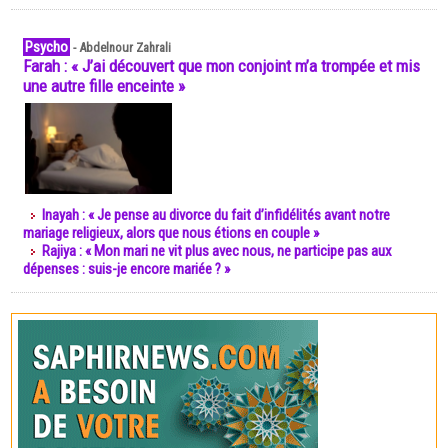
Psycho
-
Abdelnour Zahrali
Farah : « J’ai découvert que mon conjoint m’a trompée et mis
une autre fille enceinte »
Inayah : « Je pense au divorce du fait d’infidélités avant notre
mariage religieux, alors que nous étions en couple »
Rajiya : « Mon mari ne vit plus avec nous, ne participe pas aux
dépenses : suis-je encore mariée ? »