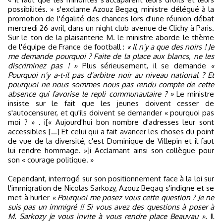
possibilités. » s'exclame Azouz Begag, ministre délégué à la
promotion de l'égalité des chances lors d'une réunion débat
mercredi 26 avril, dans un night club avenue de Clichy à Paris.
Sur le ton de la plaisanterie M. le ministre aborde le thème
de l'équipe de France de football :
« Il n'y a que des noirs ! Je
me demande pourquoi ? Faite de la place aux blancs, ne les
discriminez pas ! »
Plus sérieusement, il se demande
«
Pourquoi n'y a-t-il pas d'arbitre noir au niveau national ? Et
pourquoi ne nous sommes nous pas rendu compte de cette
absence qui favorise le repli communautaire ? »
Le ministre
insiste sur le fait que les jeunes doivent cesser de
s'autocensurer, et qu'ils doivent se demander « pourquoi pas
moi ? » . i[« Aujourd'hui bon nombre d'adresses leur sont
accessibles […] Et celui qui a fait avancer les choses du point
de vue de la diversité, c'est Dominique de Villepin et il faut
lui rendre hommage. »]i Acclamant ainsi son collègue pour
son « courage politique. »
Cependant, interrogé sur son positionnement face à la loi sur
l'immigration de Nicolas Sarkozy, Azouz Begag s'indigne et se
met à hurler
« Pourquoi me posez vous cette question ? Je ne
suis pas un immigré !! Si vous avez des questions à poser à
M. Sarkozy je vous invite à vous rendre place Beauvau ».
Il