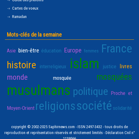
Cartes de voeux
Ramadan
Mots-clés de la semaine
France
Europe
bien-être
Asie
éducation
femmes
islam
histoire
livres
interreligieux
justice
mosquées
monde
mosquée
musulmans
politique
Proche et
société
religions
Moyen-Orient
solidarité
copyright © 2002-2025 Saphirnews.com - ISSN 2497-3432 - tous droits de
reproduction et représentation réservés et strictement limités - Déclaration Cnil n°
1139566