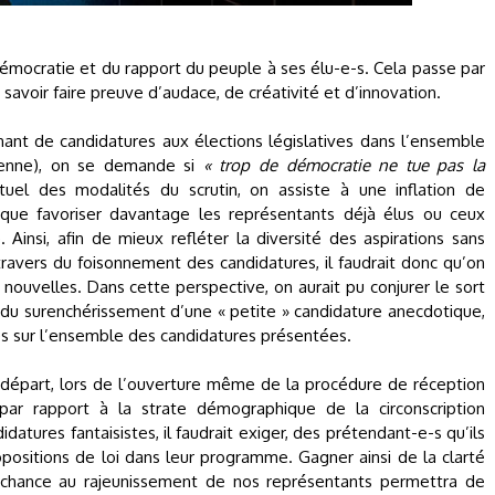
a démocratie et du rapport du peuple à ses élu-e-s. Cela passe par
ut savoir faire preuve d’audace, de créativité et d’innovation.
ant de candidatures aux élections législatives dans l’ensemble
oyenne), on se demande si
« trop de démocratie ne tue pas la
actuel des modalités du scrutin, on assiste à une inflation de
it que favoriser davantage les représentants déjà élus ou ceux
Ainsi, afin de mieux refléter la diversité des aspirations sans
 travers du foisonnement des candidatures, il faudrait donc qu’on
 nouvelles. Dans cette perspective, on aurait pu conjurer le sort
 du surenchérissement d’une « petite » candidature anecdotique,
stes sur l’ensemble des candidatures présentées.
s le départ, lors de l’ouverture même de la procédure de réception
par rapport à la strate démographique de la circonscription
atures fantaisistes, il faudrait exiger, des prétendant-e-s qu’ils
ropositions de loi dans leur programme. Gagner ainsi de la clarté
 chance au rajeunissement de nos représentants permettra de