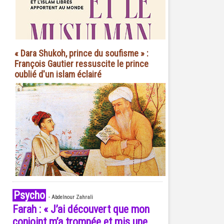
« Dara Shukoh, prince du soufisme » :
François Gautier ressuscite le prince
oublié d'un islam éclairé
Psycho
-
Abdelnour Zahrali
Farah : « J’ai découvert que mon
conjoint m’a trompée et mis une