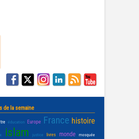
s de la semaine
France
histoire
Europe
être
éducation
islam
monde
livres
x
justice
mosquée