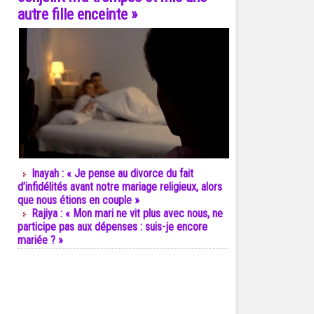
autre fille enceinte »
Inayah : « Je pense au divorce du fait
d’infidélités avant notre mariage religieux, alors
que nous étions en couple »
Rajiya : « Mon mari ne vit plus avec nous, ne
participe pas aux dépenses : suis-je encore
mariée ? »