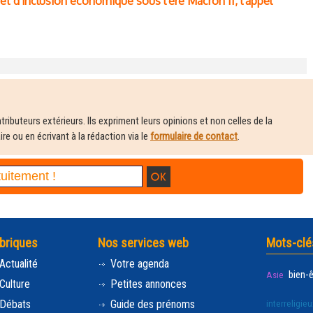
 et d'inclusion économique sous l'ère Macron II, l'appel
ributeurs extérieurs. Ils expriment leurs opinions et non celles de la
e ou en écrivant à la rédaction via le
formulaire de contact
.
briques
Nos services web
Mots-clé
Actualité
Votre agenda
bien-
Asie
Culture
Petites annonces
Débats
Guide des prénoms
interreligieu