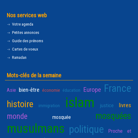
Nos services web
Votre agenda
Petites annonces
Guide des prénoms
Cartes de voeux
Ramadan
Mots-clés de la semaine
France
Europe
bien-être
Asie
économie
éducation
islam
histoire
livres
justice
immigration
mosquées
monde
mosquée
musulmans
politique
Proche et