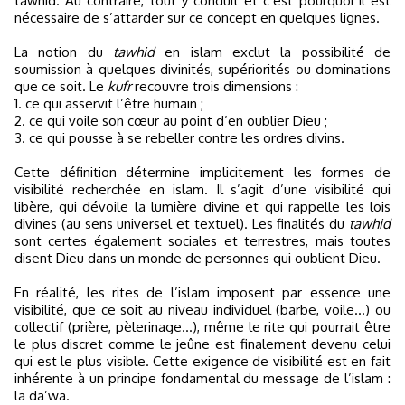
tawhid. Au contraire, tout y conduit et c’est pourquoi il est
nécessaire de s’attarder sur ce concept en quelques lignes.
La notion du
tawhid
en islam exclut la possibilité de
soumission à quelques divinités, supériorités ou dominations
que ce soit. Le
kufr
recouvre trois dimensions :
1. ce qui asservit l’être humain ;
2. ce qui voile son cœur au point d’en oublier Dieu ;
3. ce qui pousse à se rebeller contre les ordres divins.
Cette définition détermine implicitement les formes de
visibilité recherchée en islam. Il s’agit d’une visibilité qui
libère, qui dévoile la lumière divine et qui rappelle les lois
divines (au sens universel et textuel). Les finalités du
tawhid
sont certes également sociales et terrestres, mais toutes
disent Dieu dans un monde de personnes qui oublient Dieu.
En réalité, les rites de l’islam imposent par essence une
visibilité, que ce soit au niveau individuel (barbe, voile...) ou
collectif (prière, pèlerinage...), même le rite qui pourrait être
le plus discret comme le jeûne est finalement devenu celui
qui est le plus visible. Cette exigence de visibilité est en fait
inhérente à un principe fondamental du message de l’islam :
la da’wa.