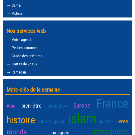
Santé
Vidéos
Nos services web
Votre agenda
Petites annonces
Guide des prénoms
Cartes de voeux
Ramadan
Mots-clés de la semaine
France
Europe
bien-être
Asie
éducation
islam
histoire
livres
interreligieux
justice
mosquées
monde
mosquée