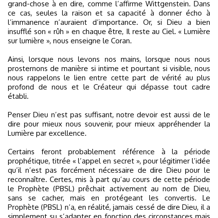
grand-chose à en dire, comme l’affirme Wittgenstein. Dans
ce cas, seules la raison et sa capacité à donner écho à
l’immanence n’auraient d’importance. Or, si Dieu a bien
insufflé son « rûh » en chaque être, Il reste au Ciel. « Lumière
sur lumière », nous enseigne le Coran.
Ainsi, lorsque nous levons nos mains, lorsque nous nous
prosternons de manière si intime et pourtant si visible, nous
nous rappelons le lien entre cette part de vérité au plus
profond de nous et le Créateur qui dépasse tout cadre
établi.
Penser Dieu n’est pas suffisant, notre devoir est aussi de le
dire pour mieux nous souvenir, pour mieux appréhender la
Lumière par excellence.
Certains feront probablement référence à la période
prophétique, titrée « l’appel en secret », pour légitimer l’idée
qu’il n’est pas forcément nécessaire de dire Dieu pour le
reconnaître. Certes, mis à part qu’au cours de cette période
le Prophète (PBSL) prêchait activement au nom de Dieu,
sans se cacher, mais en protégeant les convertis. Le
Prophète (PBSL) n’a, en réalité, jamais cessé de dire Dieu, il a
simplement su s’adapter en fonction des circonstances mais