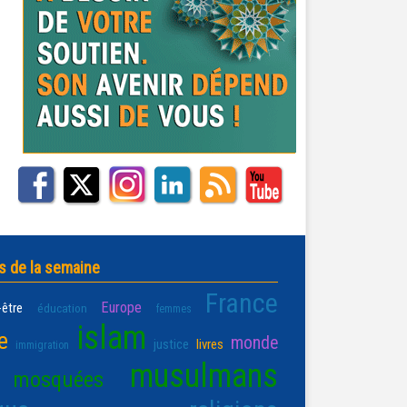
s de la semaine
France
Europe
-être
éducation
femmes
islam
e
monde
justice
livres
immigration
musulmans
mosquées