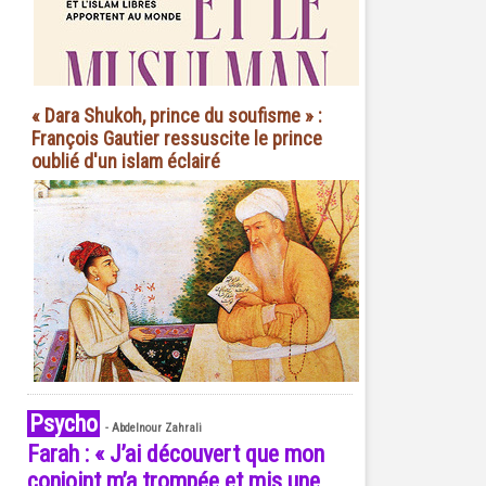
« Dara Shukoh, prince du soufisme » :
François Gautier ressuscite le prince
oublié d'un islam éclairé
Psycho
-
Abdelnour Zahrali
Farah : « J’ai découvert que mon
conjoint m’a trompée et mis une