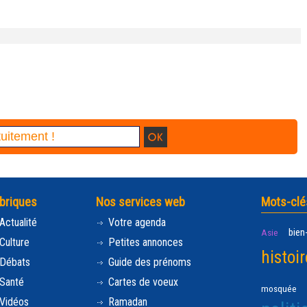
briques
Nos services web
Mots-clé
Actualité
Votre agenda
bien
Asie
Culture
Petites annonces
histoir
Débats
Guide des prénoms
Santé
Cartes de voeux
mosquée
Vidéos
Ramadan