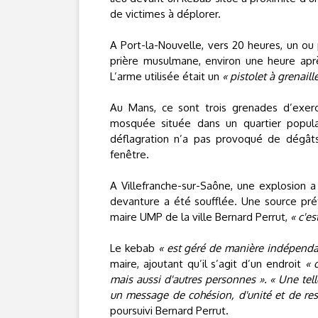
de victimes à déplorer.
A Port-la-Nouvelle, vers 20 heures, un ou 
prière musulmane, environ une heure après
L’arme utilisée était un
« pistolet à grenaill
Au Mans, ce sont trois grenades d’exerc
mosquée située dans un quartier popula
déflagration n’a pas provoqué de dégât
fenêtre.
A Villefranche-sur-Saône, une explosion a 
devanture a été soufflée. Une source préf
maire UMP de la ville Bernard Perrut,
« c'es
Le kebab
« est géré de manière indépenda
maire, ajoutant qu’il s’agit d’un endroit
« 
mais aussi d'autres personnes ». « Une tel
un message de cohésion, d'unité et de res
poursuivi Bernard Perrut.