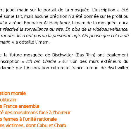
rt jeudi matin sur le portail de la mosquée. L’inscription a été
é sur le fait, mais aucune précision n’a été donnée sur le profil ou
it »
, a réagi Boubaker Al Hadj Amor, l’imam de la mosquée, qui a
réactivé la surveillance du site. En plus de la vidéosurveillance,
rondes. Ils n'ont pas vu la personne agir. On pense que cela a dû
 matin »
, a détaillé l’imam.
 de la future mosquée de Bischwiller (Bas-Rhin) ont également
inscription
« Ich bin Charlie »
sur l’un des murs extérieurs du
amné par l’Association culturelle franco-turque de Bischwiller
gation morale
ublicain
ons France ensemble
té des musulmans face à l’horreur
s fermes à l’unité nationale
urs victimes, dont Cabu et Charb