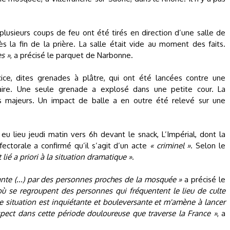
plusieurs coups de feu ont été tirés en direction d’une salle de
 la fin de la prière. La salle était vide au moment des faits.
es »
, a précisé le parquet de Narbonne.
ice, dites grenades à plâtre, qui ont été lancées contre une
ire. Une seule grenade a explosé dans une petite cour. La
s majeurs. Un impact de balle a en outre été relevé sur une
eu lieu jeudi matin vers 6h devant le snack, L’Impérial, dont la
ectorale a confirmé qu’il s’agit d’un acte
« criminel »
. Selon le
t lié a priori à la situation dramatique »
.
nte (...) par des personnes proches de la mosquée »
a précisé le
où se regroupent des personnes qui fréquentent le lieu de culte
le situation est inquiétante et bouleversante et m'amène à lancer
pect dans cette période douloureuse que traverse la France »
, a