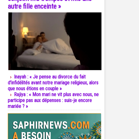
autre fille enceinte »
Inayah : « Je pense au divorce du fait
d’infidélités avant notre mariage religieux, alors
que nous étions en couple »
Rajiya : « Mon mari ne vit plus avec nous, ne
participe pas aux dépenses : suis-je encore
mariée ? »