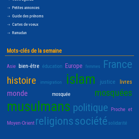
Petites annonces
Guide des prénoms
Cartes de voeux
Ramadan
Mots-clés de la semaine
France
Europe
bien-être
Asie
éducation
femmes
islam
histoire
justice
livres
immigration
mosquées
monde
mosquée
musulmans
politique
Proche et
religions
société
Moyen-Orient
solidarité