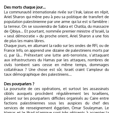
Des morts chaque jour…
La communauté internationale rivée sur l’Irak, laisse en répit,
Ariel Sharon qui mène peu à peu sa politique de transfert de
population palestinienne par une arme qui lui est si familière :
la terreur. On se souviendra de Sabra et Chatila, du massacre
de Qibiya… Et pourtant, nommée premier ministre d’Israël, la
« seul démocratie » du proche orient, Ariel Sharon a une fois
de plus les mains libres.
Chaque jours, en allumant la radio sur les ondes de RFI, ou de
France Info, on apprend une dizaine de palestiniens morts par
ci, par là… Prétextant une lutte anti-terroriste, s’attaquant
aux infrastructures du Hamas par les attaques, nombres de
civils tombent sans cesse en même temps, dommages
collatéraux ? Une chose est sûr, Israël craint l’ampleur du
taux démographique des palestiniens…
Des pourparlers ?
La poursuite de ces opérations, et surtout les assassinats
ciblés auxquels procèdent régulièrement les Israéliens,
pèsent sur les pourparlers difficiles organisés au Caire entre
factions palestiniennes sous les auspices du chef des
services de renseignement égyptien, Omar Souleyman. Le
Hamas et le Jihad islamique sont très réticents à accepter la