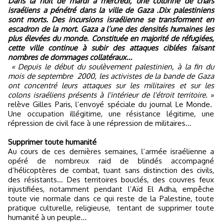
Dans la nuit de mardi à mercredi, une colonne de chars
israéliens a pénétré dans la ville de Gaza .Dix palestiniens
sont morts. Des incursions israélienne se transforment en
escadron de la mort. Gaza a l’une des densités humaines les
plus élevées du monde. Constituée en majorité de réfugiées,
cette ville continue à subir des attaques ciblées faisant
nombres de dommages collatéraux...
« Depuis le début du soulèvement palestinien, à la fin du
mois de septembre 2000, les activistes de la bande de Gaza
ont concentré leurs attaques sur les militaires et sur les
colons israéliens présents à l'intérieur de l'étroit territoire
. »
relève Gilles Paris, l’envoyé spéciale du journal Le Monde.
Une occupation illégitime, une résistance légitime, une
répression de civil face à une répression de militaires…
Supprimer toute humanité
Au cours de ces dernières semaines, l’armée israélienne a
opéré de nombreux raid de blindés accompagné
d’hélicoptères de combat, tuant sans distinction des civils,
des résistants… Des territoires bouclés, des couvres feux
injustifiées, notamment pendant l’Aïd El Adha, empêche
toute vie normale dans ce qui reste de la Palestine, toute
pratique culturelle, religieuse,
tentant de supprimer toute
humanité à un peuple…