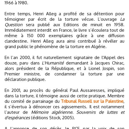
1966 à 1980.
Entre temps, Henri Alleg a profité de sa détention pour
témoigner par écrit de la torture vécue. L’ouvrage
La
Question
sera publié aux Editions de minuit en 1958.
Immédiatement interdit en France, le livre s’écoulera tout de
même à 150 000 exemplaires grâce à une diffusion
clandestine. Henri Alleg aura ainsi contribué à révéler au
grand public le phénomène de la torture en Algérie.
En l’an 2000, il fut naturellement signataire de l'Appel des
douze, paru dans
L'Humanité
demandant à Jacques Chirac,
alors président de la République, et à Lionel Jospin, son
Premier ministre, de condamner la torture par une
déclaration publique.
En 2001, au procès du général Paul Aussaresses, impliqué
dans la torture, il témoigne aussi de cette pratique. Membre
du comité de parrainage du
Tribunal Russell sur la Palestine
,
il s’évertua à dénoncer ces agissements. Il est notamment
l’auteur de
Mémoire algérienne. Souvenirs de luttes et
d'espérances
(éditions Stock, 2005).
A l’annonce de son décès, le PCF, par la voix de son