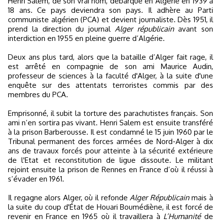
Henri Salem, de son vrai nom, débarque en Algérie en 1939 à
18 ans. Ce pays deviendra son pays. Il adhère au Parti
communiste algérien (PCA) et devient journaliste. Dès 1951, il
prend la direction du journal
Alger républicain
avant son
interdiction en 1955 en pleine guerre d’Algérie.
Deux ans plus tard, alors que la bataille d’Alger fait rage, il
est arrêté en compagnie de son ami Maurice Audin,
professeur de sciences à la faculté d'Alger, à la suite d'une
enquête sur des attentats terroristes commis par des
membres du PCA.
Emprisonné, il subit la torture des parachutistes français. Son
ami n’en sortira pas vivant. Henri Salem est ensuite transféré
à la prison Barberousse. Il est condamné le 15 juin 1960 par le
Tribunal permanent des forces armées de Nord-Alger à dix
ans de travaux forcés pour atteinte à la sécurité extérieure
de l'Etat et reconstitution de ligue dissoute. Le militant
rejoint ensuite la prison de Rennes en France d’où il réussi à
s’évader en 1961.
Il regagne alors Alger, où il refonde
Alger Républicain
mais à
la suite du coup d'État de Houari Boumédiène, il est forcé de
revenir en France en 1965 où il travaillera à
L’Humanité
de