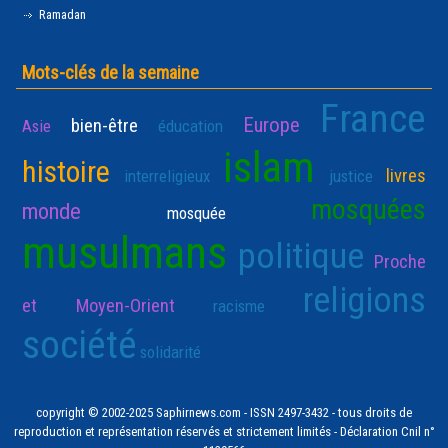
Ramadan
Mots-clés de la semaine
France
Europe
bien-être
Asie
éducation
islam
histoire
livres
interreligieux
justice
mosquées
monde
mosquée
musulmans
politique
Proche
religions
et Moyen-Orient
racisme
société
solidarité
copyright © 2002-2025 Saphirnews.com - ISSN 2497-3432 - tous droits de
reproduction et représentation réservés et strictement limités - Déclaration Cnil n°