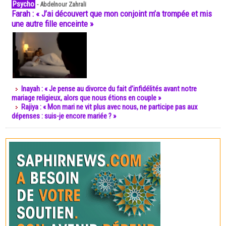
Psycho
-
Abdelnour Zahrali
Farah : « J’ai découvert que mon conjoint m’a trompée et mis
une autre fille enceinte »
Inayah : « Je pense au divorce du fait d’infidélités avant notre
mariage religieux, alors que nous étions en couple »
Rajiya : « Mon mari ne vit plus avec nous, ne participe pas aux
dépenses : suis-je encore mariée ? »