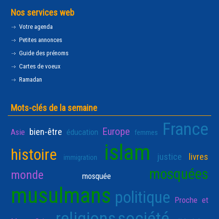
Nos services web
Votre agenda
Petites annonces
Guide des prénoms
Cartes de voeux
Ramadan
Mots-clés de la semaine
France
Europe
bien-être
Asie
éducation
femmes
islam
histoire
justice
livres
immigration
mosquées
monde
mosquée
musulmans
politique
Proche et
religions
société