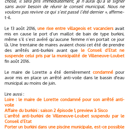
chose, il sera pris immédiatement, je n’aurai qu’à le signer
sans avoir besoin de réunir le conseil municipal. Nous ne
voulons pas revivre ce qui s’est passé l’été dernier »
, affirme-
t-il.
Le 13 août 2016,
une rixe entre villageois et vacanciers
avait
mis en cause le port d’un maillot de bain de type burkini,
même s’il s’est avéré qu’aucune femme n’en portait ce jour
là. Une trentaine de maires avaient choisi cet été de prendre
des arrêtés anti-burkini avant que
le Conseil d’Etat ne
suspende celui pris par la municipalité de Villeneuve-Loubet
fin août 2016.
Le maire de Lorette a été dernièrement
condamné
pour
avoir mis en place un arrêté anti-voile dans le bassin d'eau
municipal au moins de juin.
Lire aussi :
Loire : le maire de Lorette condamné pour son arrêté anti-
voile
Affaire du burkini : saison 2 épisode 1, preview à Sisco
L’arrêté anti-burkini de Villeneuve-Loubet suspendu par le
Conseil d’Etat
Porter un burkini dans une piscine municipale, est-ce possible