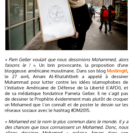
« Pam Geller voulait que nous dessinions Mohammed, alors
faisons le ! ».
Un brin provocante, la proposition d'une
bloggeuse américaine musulmane. Dans son blog
Muslimgirl
,
le 27 avril, Amani Al-Khatahtbeh a appelé à dessiner
Muhammad pour lutter contre les idées islamophobes de
l’Initiative Américaine de Défense de la Liberté (l’AFDI), et
de sa médiatique fondatrice Pamela Geller. Il ne s’agit pas
de dessiner le Prophète évidemment mais plutôt de croquer
un Mohamed que l’on connaît et de poster le dessin sur les
réseaux sociaux avec le hashtag #DM2015.
« Mohamed est le nom le plus commun dans le monde. Il y a
des chances que tous connaissent un Mohamed. Donc, nous
allons dessiner Mohamed »
, précise Amani dans son