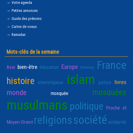
Votre agenda
Petites annonces
Guide des prénoms
Cartes de voeux
Ramadan
Mots-clés de la semaine
France
Europe
bien-être
Asie
éducation
femmes
islam
histoire
livres
interreligieux
justice
mosquées
monde
mosquée
musulmans
politique
Proche et
société
religions
Moyen-Orient
solidarité