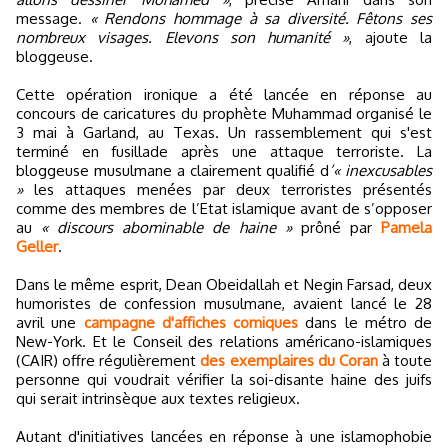
message.
« Rendons hommage à sa diversité. Fêtons ses
nombreux visages. Elevons son humanité »
, ajoute la
bloggeuse.
Cette opération ironique a été lancée en réponse au
concours de caricatures du prophète Muhammad organisé le
3 mai à Garland, au Texas. Un rassemblement qui s'est
terminé en fusillade après une attaque terroriste. La
bloggeuse musulmane a clairement qualifié d
’« inexcusables
»
les attaques menées par deux terroristes présentés
comme des membres de l’Etat islamique avant de s’opposer
au
« discours abominable de haine »
prôné par
Pamela
Geller
.
Dans le même esprit, Dean Obeidallah et Negin Farsad, deux
humoristes de confession musulmane, avaient lancé le 28
avril une
campagne d'affiches comiques
dans le métro de
New-York. Et le Conseil des relations américano-islamiques
(CAIR) offre régulièrement
des exemplaires du Coran
à toute
personne qui voudrait vérifier la soi-disante haine des juifs
qui serait intrinsèque aux textes religieux.
Autant d'initiatives lancées en réponse à une islamophobie