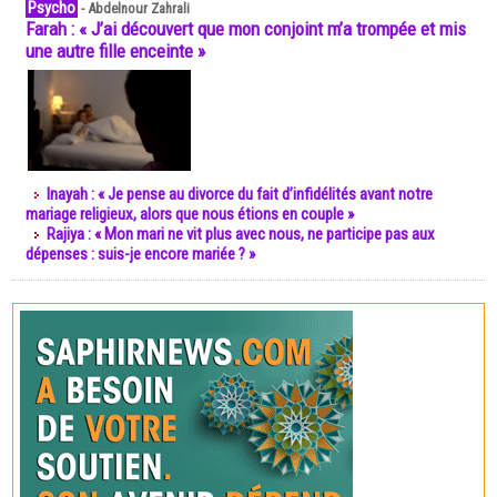
Psycho
-
Abdelnour Zahrali
Farah : « J’ai découvert que mon conjoint m’a trompée et mis
une autre fille enceinte »
Inayah : « Je pense au divorce du fait d’infidélités avant notre
mariage religieux, alors que nous étions en couple »
Rajiya : « Mon mari ne vit plus avec nous, ne participe pas aux
dépenses : suis-je encore mariée ? »