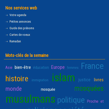
Nos services web
Votre agenda
Petites annonces
Guide des prénoms
Cartes de voeux
Ramadan
Mots-clés de la semaine
France
Europe
bien-être
Asie
éducation
femmes
islam
histoire
justice
livres
immigration
mosquées
monde
mosquée
musulmans
politique
Proche et