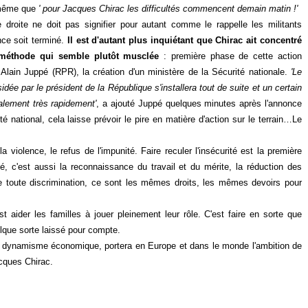
e même que
' pour Jacques Chirac les difficultés commencent demain matin !'
e droite ne doit pas signifier pour autant comme le rappelle les militants
nce soit terminé.
Il est d'autant plus inquiétant que Chirac ait concentré
e méthode qui semble plutôt musclée
: première phase de cette action
Alain Juppé (RPR), la création d'un ministère de la Sécurité nationale.
'Le
sidée par le président de la République s'installera tout de suite et un certain
galement très rapidement'
, a ajouté Juppé quelques minutes après l'annonce
té national, cela laisse prévoir le pire en matière d'action sur le terrain…Le
e la violence, le refus de l'impunité. Faire reculer l'insécurité est la première
rté, c'est aussi la reconnaissance du travail et du mérite, la réduction des
 de toute discrimination, ce sont les mêmes droits, les mêmes devoirs pour
est aider les familles à jouer pleinement leur rôle. C'est faire en sorte que
lque sorte laissé pour compte.
n dynamisme économique, portera en Europe et dans le monde l'ambition de
Jacques Chirac.