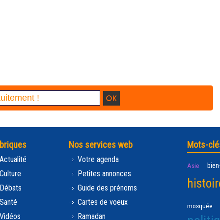
briques
Nos services web
Mots-clé
Actualité
Votre agenda
bien
Asie
Culture
Petites annonces
histoir
Débats
Guide des prénoms
Santé
Cartes de voeux
mosquée
Vidéos
Ramadan