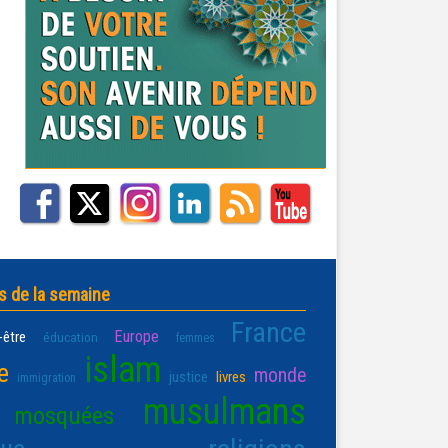
s de la semaine
France
Europe
-être
éducation
femmes
islam
e
monde
justice
livres
immigration
musulmans
mosquées