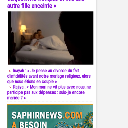
autre fille enceinte »
Inayah : « Je pense au divorce du fait
d’infidélités avant notre mariage religieux, alors
que nous étions en couple »
Rajiya : « Mon mari ne vit plus avec nous, ne
participe pas aux dépenses : suis-je encore
mariée ? »