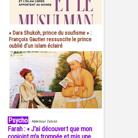
« Dara Shukoh, prince du soufisme » :
François Gautier ressuscite le prince
oublié d'un islam éclairé
Psycho
-
Abdelnour Zahrali
Farah : « J’ai découvert que mon
conjoint m’a trompée et mis une