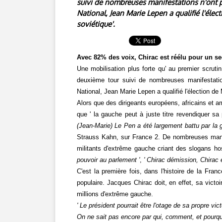
suivi de nombreuses manifestations n'ont pa
National, Jean Marie Lepen a qualifié l'éle
soviétique'.
Avec 82% des voix, Chirac est réélu pour un se
Une mobilisation plus forte qu' au premier scruti
deuxième tour suivi de nombreuses manifestation
National, Jean Marie Lepen a qualifié l'élection de
Alors que des dirigeants européens, africains et am
que ' la gauche peut à juste titre revendiquer sa
(Jean-Marie) Le Pen a été largement battu par la 
Strauss Kahn, sur France 2. De nombreuses manif
militants d'extrême gauche criant des slogans hos
pouvoir au parlement '
,
' Chirac démission, Chirac e
C'est la première fois, dans l'histoire de la Fran
populaire. Jacques Chirac doit, en effet, sa victo
millions d'extrême gauche.
' Le président pourrait être l'otage de sa propre vic
On ne sait pas encore par qui, comment, et pourquo