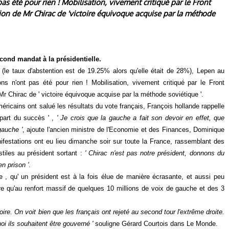
s été pour rien ! Mobilisation, vivement critiqué par le Front
ction de Mr Chirac de 'victoire équivoque acquise par la méthode
cond mandat à la présidentielle.
n (le taux d'abstention est de 19.25% alors qu'elle était de 28%), Lepen au
s n'ont pas été pour rien ! Mobilisation, vivement critiqué par le Front
 Mr Chirac de ' victoire équivoque acquise par la méthode soviétique '.
éricains ont salué les résultats du vote français, François hollande rappelle
 part du succès ' ,
' Je crois que la gauche a fait son devoir en effet, que
gauche '
, ajoute l'ancien ministre de l'Economie et des Finances, Dominique
estations ont eu lieu dimanche soir sur toute la France, rassemblant des
tiles au président sortant :
' Chirac n'est pas notre président, donnons du
n prison '
.
ce , qu' un président est à la fois élue de manière écrasante, et aussi peu
ire qu'au renfort massif de quelques 10 millions de voix de gauche et des 3
toire. On voit bien que les français ont rejeté au second tour l'extrême droite.
i ils souhaitent être gouverné '
souligne Gérard Courtois dans Le Monde.