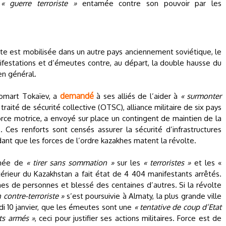
e
« guerre terroriste »
entamée contre son pouvoir par les
riste est mobilisée dans un autre pays anciennement soviétique, le
festations et d’émeutes contre, au départ, la double hausse du
en général.
demandé
-Jomart Tokaïev, a
à ses alliés de l’aider à
« surmonter
 traité de sécurité collective (OTSC), alliance militaire de six pays
e motrice, a envoyé sur place un contingent de maintien de la
Ces renforts sont censés assurer la sécurité d’infrastructures
ndant que les forces de l’ordre kazakhes matent la révolte.
rmée de
« tirer sans sommation »
sur les
« terroristes »
et les «
Intérieur du Kazakhstan a fait état de 4 404 manifestants arrêtés.
nes de personnes et blessé des centaines d’autres. Si la révolte
 contre-terroriste »
s’est poursuivie à Almaty, la plus grande ville
di 10 janvier, que les émeutes sont une
« tentative de coup d’Etat
ts armés »
, ceci pour justifier ses actions militaires. Force est de