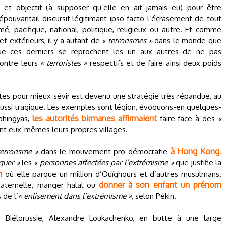
 et objectif (à supposer qu’elle en ait jamais eu) pour être
pouvantail discursif légitimant ipso facto l’écrasement de tout
é, pacifique, national, politique, religieux ou autre. Et comme
et extérieurs, il y a autant de
« terrorismes »
dans le monde que
 que ces derniers se reprochent les un aux autres de ne pas
contre leurs
« terroristes »
respectifs et de faire ainsi deux poids
ristes pour mieux sévir est devenu une stratégie très répandue, au
as aussi tragique. Les exemples sont légion, évoquons-en quelques-
les autorités birmanes affirmaient
ohingyas,
faire face à des
«
nt eux-mêmes leurs propres villages.
à Hong Kong.
errorisme »
dans le mouvement pro-démocratie
quer »
les
« personnes affectées par l’extrémisme »
que justifie la
n
où elle parque un million d’Ouïghours et d’autres musulmans.
donner à son enfant un prénom
maternelle, manger halal ou
 de l’
« enlisement dans l’extrémisme »
, selon Pékin.
 Biélorussie, Alexandre Loukachenko, en butte à une large