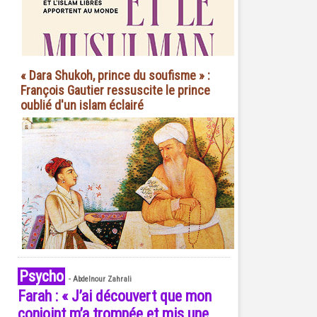
« Dara Shukoh, prince du soufisme » :
François Gautier ressuscite le prince
oublié d'un islam éclairé
Psycho
-
Abdelnour Zahrali
Farah : « J’ai découvert que mon
conjoint m’a trompée et mis une