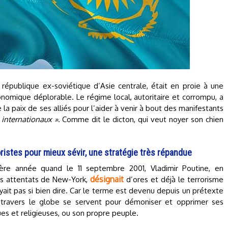
 république ex-soviétique d’Asie centrale, était en proie à une
onomique déplorable. Le régime local, autoritaire et corrompu, a
la paix de ses alliés pour l’aider à venir à bout des manifestants
s internationaux »
. Comme dit le dicton, qui veut noyer son chien
roristes pour mieux sévir, une stratégie très répandue
ière année quand le 11 septembre 2001, Vladimir Poutine, en
désignait
es attentats de New-York,
d’ores et déjà le terrorisme
oyait pas si bien dire. Car le terme est devenu depuis un prétexte
 travers le globe se servent pour démoniser et opprimer ses
es et religieuses, ou son propre peuple.