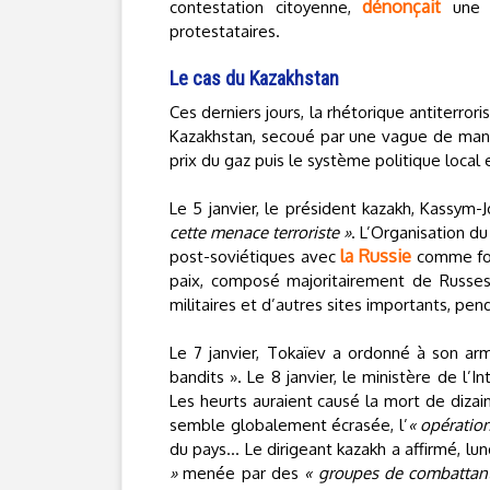
dénonçait
contestation citoyenne,
un
protestataires.
Le cas du Kazakhstan
Ces derniers jours, la rhétorique antiterro
Kazakhstan, secoué par une vague de mani
prix du gaz puis le système politique local 
Le 5 janvier, le président kazakh, Kassym
cette menace terroriste »
. L’Organisation du
la Russie
post-soviétiques avec
comme forc
paix, composé majoritairement de Russes. 
militaires et d’autres sites importants, pe
Le 7 janvier, Tokaïev a ordonné à son a
bandits ». Le 8 janvier, le ministère de l’
Les heurts auraient causé la mort de dizai
semble globalement écrasée, l’
« opération
du pays… Le dirigeant kazakh a affirmé, lun
»
menée par des
« groupes de combattan