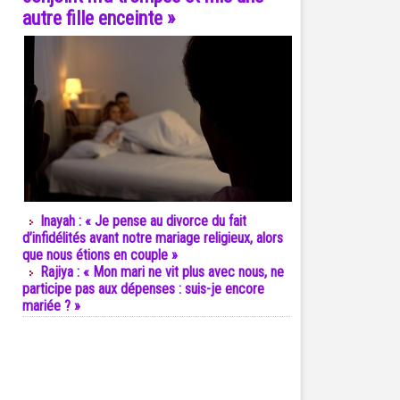
autre fille enceinte »
Inayah : « Je pense au divorce du fait
d’infidélités avant notre mariage religieux, alors
que nous étions en couple »
Rajiya : « Mon mari ne vit plus avec nous, ne
participe pas aux dépenses : suis-je encore
mariée ? »