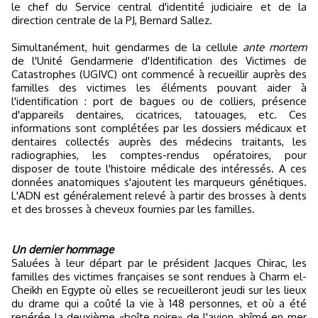
le chef du Service central d'identité judiciaire et de la
direction centrale de la PJ, Bernard Sallez.
Simultanément, huit gendarmes de la cellule
ante mortem
de l'Unité Gendarmerie d'Identification des Victimes de
Catastrophes (UGIVC) ont commencé à recueillir auprès des
familles des victimes les éléments pouvant aider à
l'identification : port de bagues ou de colliers, présence
d'appareils dentaires, cicatrices, tatouages, etc. Ces
informations sont complétées par les dossiers médicaux et
dentaires collectés auprès des médecins traitants, les
radiographies, les comptes-rendus opératoires, pour
disposer de toute l'histoire médicale des intéressés. A ces
données anatomiques s'ajoutent les marqueurs génétiques.
L'ADN est généralement relevé à partir des brosses à dents
et des brosses à cheveux fournies par les familles.
Un dernier hommage
Saluées à leur départ par le président Jacques Chirac, les
familles des victimes françaises se sont rendues à Charm el-
Cheikh en Egypte où elles se recueilleront jeudi sur les lieux
du drame qui a coûté la vie à 148 personnes, et où a été
repérée la deuxième «boîte noire» de l'avion abîmé en mer