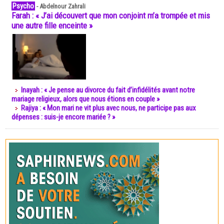
Psycho
-
Abdelnour Zahrali
Farah : « J’ai découvert que mon conjoint m’a trompée et mis
une autre fille enceinte »
Inayah : « Je pense au divorce du fait d’infidélités avant notre
mariage religieux, alors que nous étions en couple »
Rajiya : « Mon mari ne vit plus avec nous, ne participe pas aux
dépenses : suis-je encore mariée ? »