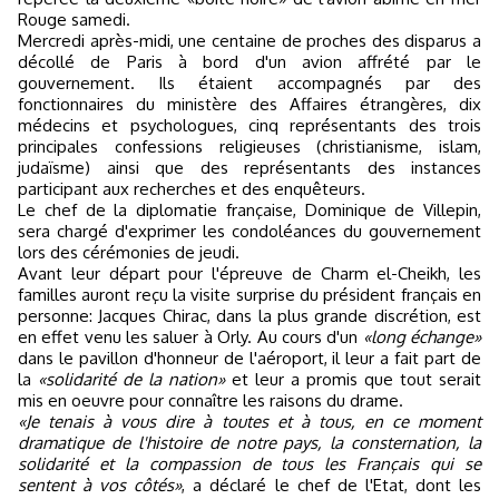
Rouge samedi.
Mercredi après-midi, une centaine de proches des disparus a
décollé de Paris à bord d'un avion affrété par le
gouvernement. Ils étaient accompagnés par des
fonctionnaires du ministère des Affaires étrangères, dix
médecins et psychologues, cinq représentants des trois
principales confessions religieuses (christianisme, islam,
judaïsme) ainsi que des représentants des instances
participant aux recherches et des enquêteurs.
Le chef de la diplomatie française, Dominique de Villepin,
sera chargé d'exprimer les condoléances du gouvernement
lors des cérémonies de jeudi.
Avant leur départ pour l'épreuve de Charm el-Cheikh, les
familles auront reçu la visite surprise du président français en
personne: Jacques Chirac, dans la plus grande discrétion, est
en effet venu les saluer à Orly. Au cours d'un
«long échange»
dans le pavillon d'honneur de l'aéroport, il leur a fait part de
la
«solidarité de la nation»
et leur a promis que tout serait
mis en oeuvre pour connaître les raisons du drame.
«Je tenais à vous dire à toutes et à tous, en ce moment
dramatique de l'histoire de notre pays, la consternation, la
solidarité et la compassion de tous les Français qui se
sentent à vos côtés»
, a déclaré le chef de l'Etat, dont les