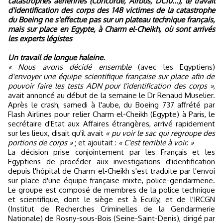
catastrophes aériennes (Concorde, Airbus, DC10...), le travail
d'identification des corps des 148 victimes de la catastrophe
du Boeing ne s'effectue pas sur un plateau technique français,
mais sur place en Egypte, à Charm el-Cheikh, où sont arrivés
les experts légistes
U
n travail de longue haleine.
« Nous avons décidé ensemble
(avec les Egyptiens)
d'envoyer une équipe scientifique française sur place afin de
pouvoir faire les tests ADN pour l'identification des corps »
,
avait annoncé au début de la semaine le Dr Renaud Muselier.
Après le crash, samedi à l'aube, du Boeing 737 affrété par
Flash Airlines pour relier Charm el-Cheikh (Egypte) à Paris, le
secrétaire d'Etat aux Affaires étrangères, arrivé rapidement
sur les lieux, disait qu'il avait
« pu voir le sac qui regroupe des
portions de corps »
; et ajoutait :
« C'est terrible à voir. »
La décision prise conjointement par les Français et les
Egyptiens de procéder aux investigations d'identification
depuis l'hôpital de Charm el-Cheikh s'est traduite par l'envoi
sur place d'une équipe française mixte, police-gendarmerie.
Le groupe est composé de membres de la police technique
et scientifique, dont le siège est à Ecully, et de l'IRCGN
(Institut de Recherches Criminelles de la Gendarmerie
Nationale) de Rosny-sous-Bois (Seine-Saint-Denis), dirigé par