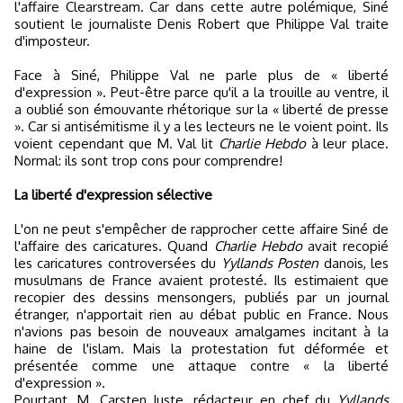
l'affaire Clearstream. Car dans cette autre polémique, Siné
soutient le journaliste Denis Robert que Philippe Val traite
d'imposteur.
Face à Siné, Philippe Val ne parle plus de « liberté
d'expression ». Peut-être parce qu'il a la trouille au ventre, il
a oublié son émouvante rhétorique sur la « liberté de presse
». Car si antisémitisme il y a les lecteurs ne le voient point. Ils
voient cependant que M. Val lit
Charlie Hebdo
à leur place.
Normal: ils sont trop cons pour comprendre!
La liberté d'expression sélective
L'on ne peut s'empêcher de rapprocher cette affaire Siné de
l'affaire des caricatures. Quand
Charlie Hebdo
avait recopié
les caricatures controversées du
Yyllands Posten
danois, les
musulmans de France avaient protesté. Ils estimaient que
recopier des dessins mensongers, publiés par un journal
étranger, n'apportait rien au débat public en France. Nous
n'avions pas besoin de nouveaux amalgames incitant à la
haine de l'islam. Mais la protestation fut déformée et
présentée comme une attaque contre « la liberté
d'expression ».
Pourtant, M. Carsten Juste, rédacteur en chef du
Yyllands