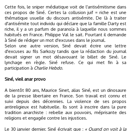
Cette fois, le sniper médiatique voit de l'antisémitisme dans
ces propos de Siné. Certes la collusion juif = riche est une
thématique usuelle du discours antisémite. De là à traiter
d'antisémite tout individu qui déclare que la famille Darty est
riche, il y a un parfum de paranoïa à laquelle nous sommes
habitués en France. Philippe Val le sait. Pourtant il demande
à Siné de rédiger un mot d'excuses dans le journal.
Selon une autre version, Siné devait écrire une lettre
d'excuses au fils Sarkozy tandis que la rédaction du journal
devait signer un mot désavouant le billet de Siné. Le
lynchage en règle. Siné refuse. Ce qui met fin à sa
participation à
Charlie Hebdo
.
Siné, vieil anar provo
A bientôt 80 ans, Maurice Sinet, alias Siné, est un dinosaure
de la presse libertaire en France. Son travail est connu et
suivi depuis des décennies. La violence de ses propos
antireligieux est habituelle. Ils sont à inscrire dans la pure
tradition anarchiste : rebelle aux pouvoirs, méprisante des
religions et engagée contre les injustices.
Le 30 janvier dernier, Siné écrivait que :
« Quand on voit à la