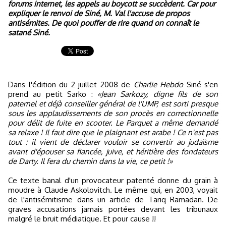
forums internet, les appels au boycott se succèdent. Car pour
expliquer le renvoi de Siné, M. Val l'accuse de propos
antisémites. De quoi pouffer de rire quand on connaît le
satané Siné.
Dans l'édition du 2 juillet 2008 de
Charlie Hebdo
Siné s'en
prend au petit Sarko :
«Jean Sarkozy, digne fils de son
paternel et déjà conseiller général de l'UMP, est sorti presque
sous les applaudissements de son procès en correctionnelle
pour délit de fuite en scooter. Le Parquet a même demandé
sa relaxe ! Il faut dire que le plaignant est arabe ! Ce n'est pas
tout : il vient de déclarer vouloir se convertir au judaïsme
avant d'épouser sa fiancée, juive, et héritière des fondateurs
de Darty. Il fera du chemin dans la vie, ce petit !»
Ce texte banal d'un provocateur patenté donne du grain à
moudre à Claude Askolovitch. Le même qui, en 2003, voyait
de l'antisémitisme dans un article de Tariq Ramadan. De
graves accusations jamais portées devant les tribunaux
malgré le bruit médiatique. Et pour cause !!