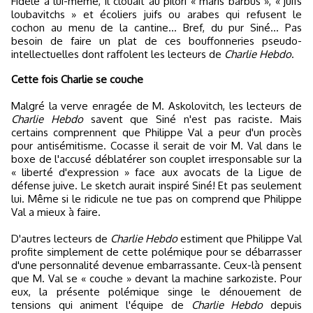
Fidèle à lui-même, il clouait au pilori « maris barbus », « juifs
loubavitchs » et écoliers juifs ou arabes qui refusent le
cochon au menu de la cantine... Bref, du pur Siné... Pas
besoin de faire un plat de ces bouffonneries pseudo-
intellectuelles dont raffolent les lecteurs de
Charlie Hebdo
.
Cette fois Charlie se couche
Malgré la verve enragée de M. Askolovitch, les lecteurs de
Charlie Hebdo
savent que Siné n'est pas raciste. Mais
certains comprennent que Philippe Val a peur d'un procès
pour antisémitisme. Cocasse il serait de voir M. Val dans le
boxe de l'accusé déblatérer son couplet irresponsable sur la
« liberté d'expression » face aux avocats de la Ligue de
défense juive. Le sketch aurait inspiré Siné! Et pas seulement
lui. Même si le ridicule ne tue pas on comprend que Philippe
Val a mieux à faire.
D'autres lecteurs de
Charlie Hebdo
estiment que Philippe Val
profite simplement de cette polémique pour se débarrasser
d'une personnalité devenue embarrassante. Ceux-là pensent
que M. Val se « couche » devant la machine sarkoziste. Pour
eux, la présente polémique singe le dénouement de
tensions qui animent l'équipe de
Charlie Hebdo
depuis