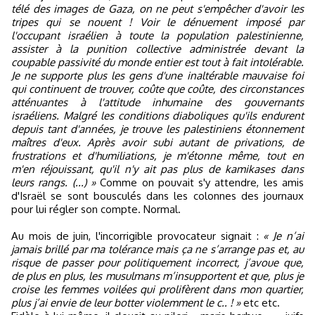
télé des images de Gaza, on ne peut s'empêcher d'avoir les
tripes qui se nouent ! Voir le dénuement imposé par
l'occupant israélien à toute la population palestinienne,
assister à la punition collective administrée devant la
coupable passivité du monde entier est tout à fait intolérable.
Je ne supporte plus les gens d'une inaltérable mauvaise foi
qui continuent de trouver, coûte que coûte, des circonstances
atténuantes à l'attitude inhumaine des gouvernants
israéliens. Malgré les conditions diaboliques qu'ils endurent
depuis tant d'années, je trouve les palestiniens étonnement
maîtres d'eux. Après avoir subi autant de privations, de
frustrations et d'humiliations, je m'étonne même, tout en
m'en réjouissant, qu'il n'y ait pas plus de kamikases dans
leurs rangs. (...) »
Comme on pouvait s'y attendre, les amis
d'Israël se sont bousculés dans les colonnes des journaux
pour lui régler son compte. Normal.
Au mois de juin, l'incorrigible provocateur signait :
« Je n’ai
jamais brillé par ma tolérance mais ça ne s’arrange pas et, au
risque de passer pour politiquement incorrect, j’avoue que,
de plus en plus, les musulmans m’insupportent et que, plus je
croise les femmes voilées qui prolifèrent dans mon quartier,
plus j’ai envie de leur botter violemment le c.. ! »
etc etc.