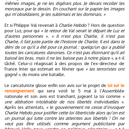
mêmes images, je ne les digérais plus. Je devais recoller les
morceaux par le dessin. En couchant sur le papier les images
qui m’obsédaient, je les sublimais et les dominais. »
Et si Philippe Val revenait à
Charlie Hebdo
? Hors de question
pour Luz, pour qui
« le retour de Val serait le départ de Luz et
d'autres personnes »
.
« Il n'est plus Charlie, il n'est pas
Charlie, il fait juste partie de l'histoire de Charlie. Il est dans le
déni de ce qu'il a été pour ce journal : quelqu'un qui a publié
toutes les caricatures danoises. Ce n'est pas étonnant qu'il ait
baissé les bras, mais il ne les baisse pas à notre place »
, a-t-il
lâché. Celui-ci réagissait à des propos de l'ex-directeur de
France Inter qui estimait en février que
« les terroristes ont
gagné »
, du moins une bataille.
Le caricaturiste glisse enfin son avis sur le projet de
loi sur le
renseignement
qui sera voté le 5 mai à l’Assemblée
nationale et son avis est tranchant, jugeant la loi comme
«
une altération intolérable de nos libertés individuelles »
.
Après les attentats,
« le gouvernement ne cesse d’invoquer
Charlie Hebdo pour justifier cette loi liberticide alors qu’on est
un journal qui lutte contre les atteintes aux libertés ! On ne
veut pas être utilisés comme argument publicitaire par