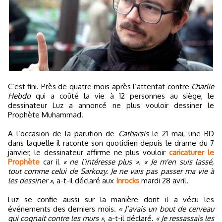
C’est fini. Près de quatre mois après l’attentat contre
Charlie
Hebdo
qui a coûté la vie à 12 personnes au siège, le
dessinateur Luz a annoncé ne plus vouloir dessiner le
Prophète Muhammad.
A l’occasion de la parution de
Catharsis
le 21 mai, une BD
dans laquelle il raconte son quotidien depuis le drame du 7
janvier, le dessinateur affirme ne plus vouloir
caricaturer le
Prophète
car il
« ne l'intéresse plus ». « Je m'en suis lassé,
tout comme celui de Sarkozy. Je ne vais pas passer ma vie à
les dessiner »
, a-t-il déclaré aux
Inrocks
mardi 28 avril.
Luz se confie aussi sur la manière dont il a vécu les
événements des derniers mois.
« J’avais un bout de cerveau
qui cognait contre les murs »
, a-t-il déclaré.
« Je ressassais les