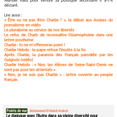
Manuel Valls pour vendre sa politique sécuritaire »
, a-t-il
déclaré.
Lire aussi :
« Être ou ne pas être Charlie ? », le débat aux Assises du
journalisme en vidéo
Le pluralisme au service de nos libertés
Le refus de Charb de reconnaître l'islamophobie dans une
lettre posthume
Charlie : tu ne m’offenseras point !
Charlie Hebdo : le pape refuse l'insulte à la foi
Après Charlie, la paranoïa des Français parodiée par les
Guignols (vidéo)
Charlie Hebdo : « Non, les élèves de Seine-Saint-Denis ne
sont pas pour les attentats »
« Non, je ne suis pas Charlie » : lettre ouverte au peuple
français
Points de vue
-
Mohammed El Mahdi Krabch
Le dialogue avec l’Autre dans sa pleine diversité pour