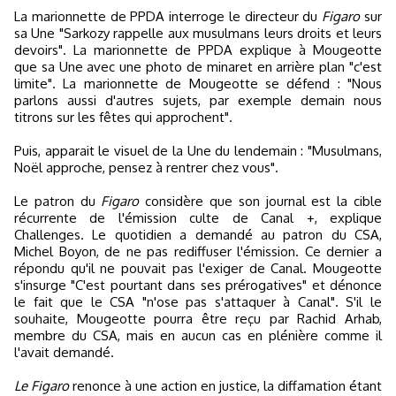
La marionnette de PPDA interroge le directeur du
Figaro
sur
sa Une "Sarkozy rappelle aux musulmans leurs droits et leurs
devoirs". La marionnette de PPDA explique à Mougeotte
que sa Une avec une photo de minaret en arrière plan "c'est
limite". La marionnette de Mougeotte se défend : "Nous
parlons aussi d'autres sujets, par exemple demain nous
titrons sur les fêtes qui approchent".
Puis, apparait le visuel de la Une du lendemain : "Musulmans,
Noël approche, pensez à rentrer chez vous".
Le patron du
Figaro
considère que son journal est la cible
récurrente de l'émission culte de Canal +, explique
Challenges. Le quotidien a demandé au patron du CSA,
Michel Boyon, de ne pas rediffuser l'émission. Ce dernier a
répondu qu'il ne pouvait pas l'exiger de Canal. Mougeotte
s'insurge "C'est pourtant dans ses prérogatives" et dénonce
le fait que le CSA "n'ose pas s'attaquer à Canal". S'il le
souhaite, Mougeotte pourra être reçu par Rachid Arhab,
membre du CSA, mais en aucun cas en plénière comme il
l'avait demandé.
Le Figaro
renonce à une action en justice, la diffamation étant