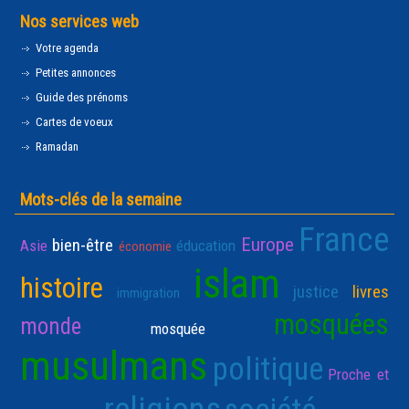
Nos services web
Votre agenda
Petites annonces
Guide des prénoms
Cartes de voeux
Ramadan
Mots-clés de la semaine
France
Europe
bien-être
Asie
éducation
économie
islam
histoire
justice
livres
immigration
mosquées
monde
mosquée
musulmans
politique
Proche et