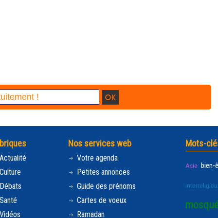
briques
Nos services web
Mots-clé
Actualité
Votre agenda
bien-
Asie
Culture
Petites annonces
Débats
Guide des prénoms
interreligieu
Santé
Cartes de voeux
mosqu
Vidéos
Ramadan