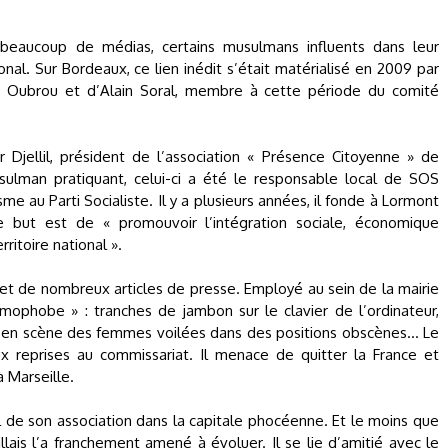
 beaucoup de médias, certains musulmans influents dans leur
l. Sur Bordeaux, ce lien inédit s’était matérialisé en 2009 par
Oubrou et d’Alain Soral, membre à cette période du comité
 Djellil, président de l’association « Présence Citoyenne » de
sulman pratiquant, celui-ci a été le responsable local de SOS
e au Parti Socialiste. Il y a plusieurs années, il fonde à Lormont
le but est de « promouvoir l’intégration sociale, économique
ritoire national ».
objet de nombreux articles de presse. Employé au sein de la mairie
amophobe » : tranches de jambon sur le clavier de l’ordinateur,
en scène des femmes voilées dans des positions obscènes… Le
reprises au commissariat. Il menace de quitter la France et
à Marseille.
cial de son association dans la capitale phocéenne. Et le moins que
illais l’a franchement amené à évoluer. Il se lie d’amitié avec le