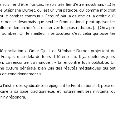
suis fier d’être français. Je suis très fier d’être musulman. (…) Je
 de Stéphane Durbec, qui est un vrai patriote, qui comme moi croit
’est le combat commun ». Ecœuré par la gauche et la droite qu’il
ci pense désormais que seul le Front national peut apaiser les
lleure démarche c’est d’aller voir les plus radicaux. [...] On a pris
s bombes. Or, le meilleur interlocuteur c’est celui qui pose les
 »
conciliation », Omar Djellil et Stéphane Durbec projettent de
Français « au-delà de leurs différences ». Il ya quelques jours,
n. La rencontre l’a marqué : « la rencontre fut inoubliable. Un
e culture générale, bien loin des réalités médiatiques qui ont
s de conditionnement ».
l’instar des syndicalistes rejoignant le Front national. Il pose en
aire à sa base traditionnelle, et notamment ses militants, ou
nir y répondra.