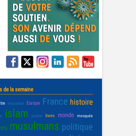
s de la semaine
France
histoire
Europe
être
éducation
islam
monde
livres
x
justice
mosquée
musulmans
politique
ées