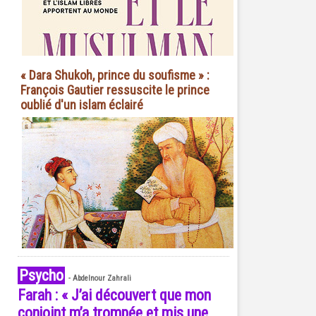
« Dara Shukoh, prince du soufisme » :
François Gautier ressuscite le prince
oublié d'un islam éclairé
Psycho
-
Abdelnour Zahrali
Farah : « J’ai découvert que mon
conjoint m’a trompée et mis une