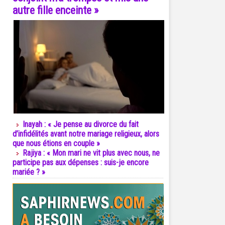
autre fille enceinte »
Inayah : « Je pense au divorce du fait
d’infidélités avant notre mariage religieux, alors
que nous étions en couple »
Rajiya : « Mon mari ne vit plus avec nous, ne
participe pas aux dépenses : suis-je encore
mariée ? »