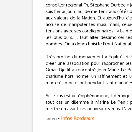
conseiller régional Fn, Stéphane Durbec « Je 
suis fier aujourd’hui de me tenir aux côtés
aux valeurs de la Nation. Et aujourd’hui c
accuse de manipuler les musulmans, celui-
tensions avec ses coreligionnaires : « La mei
les plus durs. Il faut aller désamorcer le
bombes. On a donc choisi le Front National.
Très proche du mouvement « Egalité et Ré
créer une association pour rapprocher les 
Omar Djellil a rencontré Jean-Marie Le Pe
charisme hors norme, un raffinement et un
martelés mon esprit pendant tant d’année
Si ce cas est un épiphénomène, il dérange à 
tout cas un dilemme à Marine Le Pen : pl
mettre en avant ces nouveaux venus. L’ave
Infos Bordeaux
source: