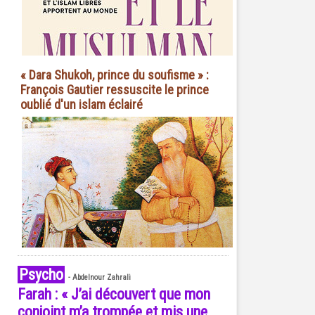
« Dara Shukoh, prince du soufisme » :
François Gautier ressuscite le prince
oublié d'un islam éclairé
Psycho
-
Abdelnour Zahrali
Farah : « J’ai découvert que mon
conjoint m’a trompée et mis une