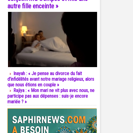
autre fille enceinte »
Inayah : « Je pense au divorce du fait
d’infidélités avant notre mariage religieux, alors
que nous étions en couple »
Rajiya : « Mon mari ne vit plus avec nous, ne
participe pas aux dépenses : suis-je encore
mariée ? »