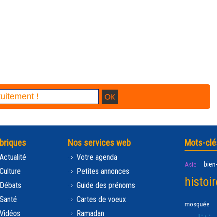
briques
Nos services web
Mots-clé
Actualité
Votre agenda
bien
Asie
Culture
Petites annonces
histoir
Débats
Guide des prénoms
Santé
Cartes de voeux
mosquée
Vidéos
Ramadan