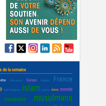
s de la semaine
France
Europe
-être
éducation
femmes
islam
e
monde
livres
interreligieux
justice
musulmans
mosquées