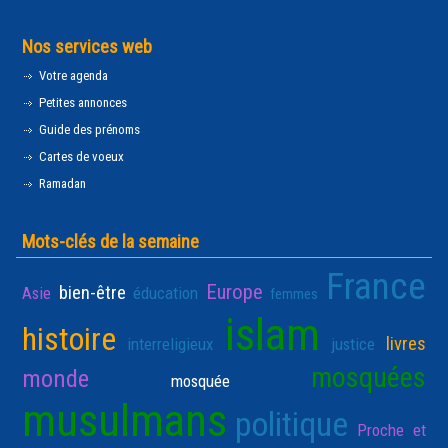
Nos services web
Votre agenda
Petites annonces
Guide des prénoms
Cartes de voeux
Ramadan
Mots-clés de la semaine
France
Europe
bien-être
Asie
éducation
femmes
islam
histoire
livres
interreligieux
justice
mosquées
monde
mosquée
musulmans
politique
Proche et