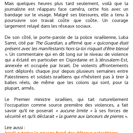
Mais quelques heures plus tard seulement, voilà que la
journaliste est réapparu face caméra, cette fois avec un
bandage sur le visage. Malgré ses blessures, elle a tenu à
poursuivre son travail coûte que coûte. Un courage
largement relayé dans les réseaux sociaux.
De son côté, le porte-parole de la police israélienne, Luba
Samri, cité par
The Guardian
, a affirmé que
« quiconque était
présent avec les manifestants hors-la-loi risquait d'être blessé
»
. Un commentaire qui en dit long sur le niveau de violence
qui a éclaté en particulier en Cisjordanie et à Jérusalem-Est,
annexée et occupée par Israël. De violents affrontements
sont déplorés chaque jour depuis plusieurs semaines entre
Palestiniens et soldats israéliens qui n'hésitent pas à tirer à
balles réels, de même que les colons qui sont, pour la
plupart, armés.
Le Premier ministre israélien, qui tait naturellement
l'occupation comme source première des violences, a fait
savoir qu'il ne poserait
« aucune limite »
à ses forces de
sécurité et qu'il déclarait
« la guerre aux lanceurs de pierres »
.
Lire aussi :