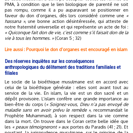
PMA, à condition que le lien biologique de parenté ne soit
pas rompu, comme il a pu auparavant se positionner en
faveur du don d’organes, dès lors considéré comme une
«
hassana »
, une bonne action désintéressée, qui atteste de
notre fraternité universelle et qui représente un acte de foi :
« Quiconque fait don de vie, c’est comme s’il faisait don de la
vie à tous les hommes. »
(Coran 5 ; 32)
Lire aussi : Pourquoi le don d’organes est encouragé en islam
Des réserves inquiètes sur les conséquences
anthropologiques du délitement des traditions familiales et
filiales
Le socle de la bioéthique musulmane est en accord avec
celui de la bioéthique générale : elles sont avant tout au
service de la vie. En islam, la vie est un don sacré et un
dépôt provisoire. L’islam confère une grande importance au
bien-être du corps (
« Soignez-vous, Dieu n’a pas envoyé de
maladie sans en avoir prévu le remède »
, recommandait le
Prophète Muhammad), à son respect dans la vie comme
dans la mort. On trouve dans le Coran cette belle idée que
les
« peaux témoigneront »
aux portes du Paradis (41 ; 21). Et
pourtant, la jurisprudence musulmane, sur le principe de la