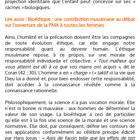
projection identitaire que l’enfant peut concevoir sur ses
«
racines »
biologiques.
Lire aussi : Bioéthique : une contribution musulmane au débat
sur l'ouverture de la PMA à toutes les femmes
Ainsi, l’humilité et la précaution doivent être les compagnes
de toute évolution éthique, car elle engage notre
responsabilité quant au devenir humain. L’éthique
musulmane repose, à ce propos, sur une morale de
responsabilité individuelle et collective.
« Tout malheur qui
vous atteint est dû à ce que vos mains ont acquis »
, dit le
Coran (42 ; 30). L’homme a en
« charge »
(
« taklif »
) la vie que
Dieu lui a donné et, pour bien endosser cette responsabilité,
doit accéder à la connaissance révélée comme à la
connaissance rationnelle.
Philosophiquement, la science n’a pas vocation morale. Elle
n’est ni bonne ni mauvaise : aux hommes de déterminer la
valeur de son usage. La bioéthique a ceci de particulier
qu’elle est à la fois une science de la morale et une science
normative. Elle doit, par conséquent, définir les contours de
ses applications conformément au célèbre principe édicté
par Hans Jonas :
« Agis de façon telle que les effets de ton