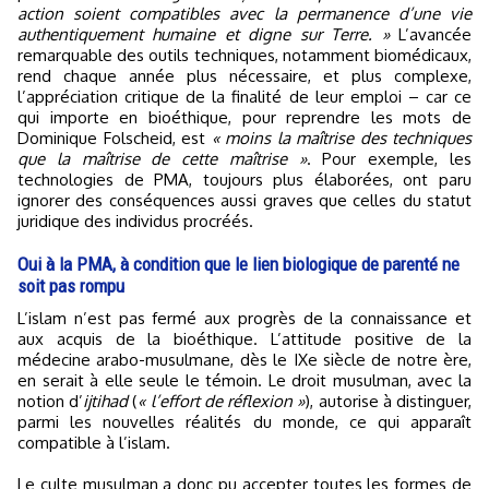
action soient compatibles avec la permanence d’une vie
authentiquement humaine et digne sur Terre. »
L’avancée
remarquable des outils techniques, notamment biomédicaux,
rend chaque année plus nécessaire, et plus complexe,
l’appréciation critique de la finalité de leur emploi – car ce
qui importe en bioéthique, pour reprendre les mots de
Dominique Folscheid, est
« moins la maîtrise des techniques
que la maîtrise de cette maîtrise »
. Pour exemple, les
technologies de PMA, toujours plus élaborées, ont paru
ignorer des conséquences aussi graves que celles du statut
juridique des individus procréés.
Oui à la PMA, à condition que le lien biologique de parenté ne
soit pas rompu
L’islam n’est pas fermé aux progrès de la connaissance et
aux acquis de la bioéthique. L’attitude positive de la
médecine arabo-musulmane, dès le IXe siècle de notre ère,
en serait à elle seule le témoin. Le droit musulman, avec la
notion d’
ijtihad
(
« l’effort de réflexion »
), autorise à distinguer,
parmi les nouvelles réalités du monde, ce qui apparaît
compatible à l’islam.
Le culte musulman a donc pu accepter toutes les formes de