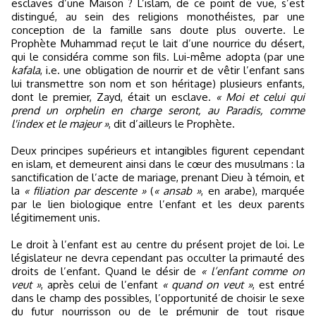
esclaves d’une Maison ? L’islam, de ce point de vue, s’est
distingué, au sein des religions monothéistes, par une
conception de la famille sans doute plus ouverte. Le
Prophète Muhammad reçut le lait d’une nourrice du désert,
qui le considéra comme son fils. Lui-même adopta (par une
kafala
, i.e. une obligation de nourrir et de vêtir l’enfant sans
lui transmettre son nom et son héritage) plusieurs enfants,
dont le premier, Zayd, était un esclave.
« Moi et celui qui
prend un orphelin en charge seront, au Paradis, comme
l'index et le majeur »
, dit d’ailleurs le Prophète.
Deux principes supérieurs et intangibles figurent cependant
en islam, et demeurent ainsi dans le cœur des musulmans : la
sanctification de l’acte de mariage, prenant Dieu à témoin, et
la
« filiation par descente »
(
« ansab »
, en arabe), marquée
par le lien biologique entre l’enfant et les deux parents
légitimement unis.
Le droit à l’enfant est au centre du présent projet de loi. Le
législateur ne devra cependant pas occulter la primauté des
droits de l’enfant. Quand le désir de
« l’enfant comme on
veut »
, après celui de l’enfant
« quand on veut »
, est entré
dans le champ des possibles, l’opportunité de choisir le sexe
du futur nourrisson ou de le prémunir de tout risque