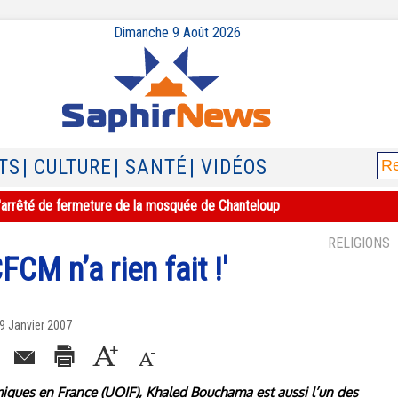
Dimanche 9 Août 2026
TS
| CULTURE
| SANTÉ
| VIDÉOS
e l'arrêté de fermeture de la mosquée de Chanteloup
RELIGIONS
FCM n’a rien fait !'
 9 Janvier 2007
iques en France (UOIF), Khaled Bouchama est aussi l’un des