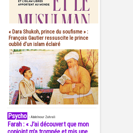
« Dara Shukoh, prince du soufisme » :
François Gautier ressuscite le prince
oublié d'un islam éclairé
Psycho
-
Abdelnour Zahrali
Farah : « J’ai découvert que mon
conjoint m’a trompée et mis une