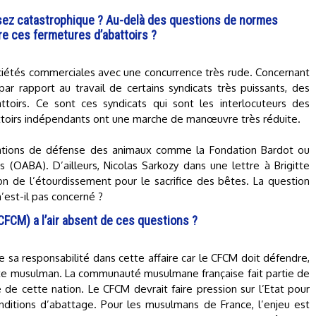
ssez catastrophique ? Au-delà des questions de normes
ère ces fermetures d’abattoirs ?
sociétés commerciales avec une concurrence très rude. Concernant
ar rapport au travail de certains syndicats très puissants, des
attoirs. Ce sont ces syndicats qui sont les interlocuteurs des
attoirs indépendants ont une marche de manœuvre très réduite.
sociations de défense des animaux comme la Fondation Bardot ou
s (OABA). D’ailleurs, Nicolas Sarkozy dans une lettre à Brigitte
tion de l’étourdissement pour le sacrifice des bêtes. La question
n’est-il pas concerné ?
CFCM) a l’air absent de ces questions ?
te sa responsabilité dans cette affaire car le CFCM doit défendre,
ulte musulman. La communauté musulmane française fait partie de
e de cette nation. Le CFCM devrait faire pression sur l’Etat pour
conditions d’abattage. Pour les musulmans de France, l’enjeu est