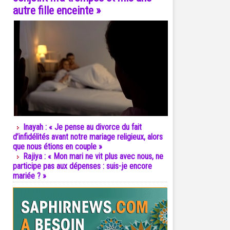
autre fille enceinte »
Inayah : « Je pense au divorce du fait
d’infidélités avant notre mariage religieux, alors
que nous étions en couple »
Rajiya : « Mon mari ne vit plus avec nous, ne
participe pas aux dépenses : suis-je encore
mariée ? »