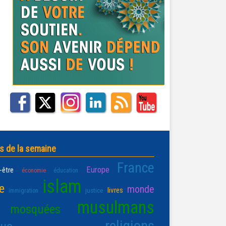
s de la semaine
France
Europe
-être
économie
éducation
islam
e
monde
livres
justice
immigration
musulmans
mosquées