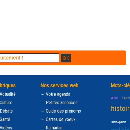
briques
Nos services web
Mots-clé
Actualité
Votre agenda
bien
Asie
Culture
Petites annonces
histoir
Débats
Guide des prénoms
Santé
Cartes de voeux
mosquée
Vidéos
Ramadan