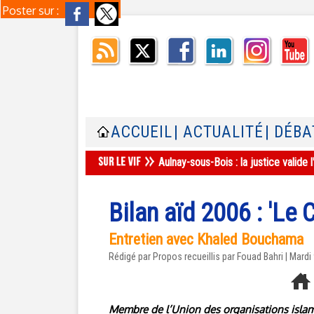
Poster sur :
ACCUEIL
| ACTUALITÉ
| DÉBA
Aulnay-sous-Bois : la justice valid
Bilan aïd 2006 : 'Le C
Entretien avec Khaled Bouchama
Rédigé par Propos recueillis par Fouad Bahri | Mardi
Membre de l’Union des organisations islam