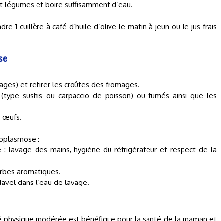
t légumes et boire suffisamment d’eau.
re 1 cuillère à café d’huile d’olive le matin à jeun ou le jus frais
ose
romages) et retirer les croûtes des fromages.
s (type sushis ou carpaccio de poisson) ou fumés ainsi que les
t œufs.
xoplasmose :
 : lavage des mains, hygiène du réfrigérateur et respect de la
herbes aromatiques.
 Javel dans l’eau de lavage.
ité physique modérée est bénéfique pour la santé de la maman et