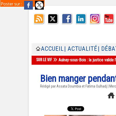
Poster sur :
ACCUEIL
| ACTUALITÉ
| DÉBA
Aulnay-sous-Bois : la justice valid
Bien manger pendant
Rédigé par Assata Doumbia et Fatima Oulhadj | Mer