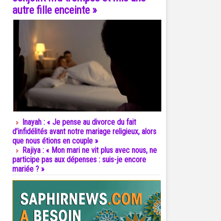
autre fille enceinte »
Inayah : « Je pense au divorce du fait
d’infidélités avant notre mariage religieux, alors
que nous étions en couple »
Rajiya : « Mon mari ne vit plus avec nous, ne
participe pas aux dépenses : suis-je encore
mariée ? »