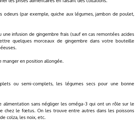
ner les prises alimentaires en faisant des collations.
r les odeurs (par exemple, quiche aux légumes, jambon de poulet,
ou une infusion de gingembre frais (sauf en cas remontées acides
ettre quelques morceaux de gingembre dans votre bouteille
séeuses.
e manger en position allongée.
complets ou semi-complets, les légumes secs pour une bonne
e alimentation sans négliger les oméga-3 qui ont un rôle sur le
 chez le fœtus. On les trouve entre autres dans les poissons
e colza, les noix, etc.