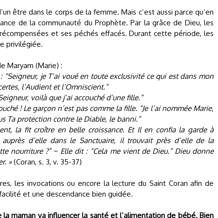
un être dans le corps de la femme. Mais c’est aussi parce qu’en
ndance de la communauté du Prophète. Par la grâce de Dieu, les
t récompensées et ses péchés effacés. Durant cette période, les
 privilégiée.
 de Maryam (Marie) :
 “Seigneur, je T’ai voué en toute exclusivité ce qui est dans mon
certes, l’Audient et l’Omniscient.”
“Seigneur, voilà que j’ai accouché d’une fille.”
ouché ! Le garçon n’est pas comme la fille. “Je l’ai nommée Marie,
us Ta protection contre le Diable, le banni.”
, la fit croître en belle croissance. Et Il en confia la garde à
 auprès d’elle dans le Sanctuaire, il trouvait près d’elle de la
cette nourriture ?” − Elle dit : “Cela me vient de Dieu.” Dieu donne
er. »
(Coran, s. 3, v. 35-37)
ères, les invocations ou encore la lecture du Saint Coran afin de
facilité et une descendance bien guidée.
 la maman va influencer la santé et l’alimentation de bébé. Bien