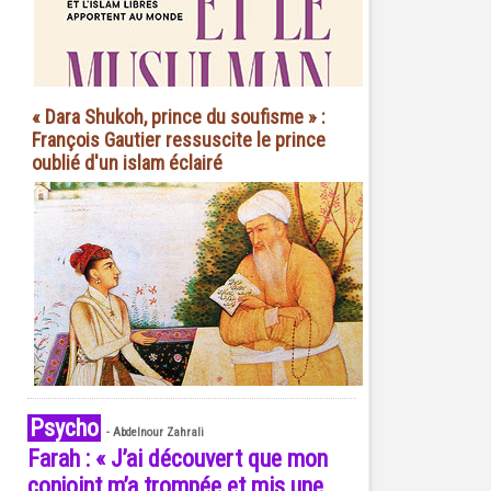
« Dara Shukoh, prince du soufisme » :
François Gautier ressuscite le prince
oublié d'un islam éclairé
Psycho
-
Abdelnour Zahrali
Farah : « J’ai découvert que mon
conjoint m’a trompée et mis une