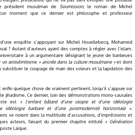
e président musulman de
Soumission
, le roman de Michel
ucun moment que ce dernier est philosophe et professeur
d’une enquête s’appuyant sur Michel Houellebecq, Mohamed
sal ? Autant d’auteurs ayant des comptes à régler avec l’islam.
universitaire à un argumentaire désignant le jeune de banlieues
r un antisémitisme
« ancrée dans la culture musulmane »
et dont
 y substituer le coupage de main des voleurs et la lapidation des
 enfin quelque chose de vraiment pertinent, lorqu’il s’appuie sur
e jihadisme. Ce dernier, loin des démonstrations mono-causales
diste est
« l’enfant bâtard d’une utopie et d’une idéologie
ne idéologie barbare et d’une postmodernité horizontale »
.
s se noient dans la multitude d’accusations, d’imprécisions et
es acteurs, faisant du premier chapitre intitulé
« Génération
iposte Laïque.