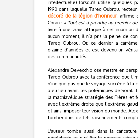
intellectuelle) lorsqu’il utilise quelque
1990 dans laquelle Tareq Oubrou, recteu
décoré de la légion d’honneur
, affirme 
Coran :
« Tout est à prendre au premier de
livre à une vraie attaque à cet imam au d
aucun moment, il n’a pris la peine de con
Tareq Oubrou. Or, ce dernier a carrém
dizaine d’années et est devenu un vérit
des communautés.
Alexandre Devecchio ose mettre en persp
Tareq Oubrou avec la conférence que l’im
n’indique pas que le voyage succède à la 
a eu lieu avant les polémiques de Soral.
la machiavélique stratégie des Frères et f
avec l’extrême droite que l’extrême gauch
et ainsi imposer leur vision du monde. Al
tomber dans de tels raisonnements complot
L'auteur tombe aussi dans la caricature
généalogie et qualifier le penseur suisse