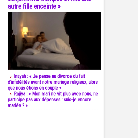
autre fille enceinte »
Inayah : « Je pense au divorce du fait
d’infidélités avant notre mariage religieux, alors
que nous étions en couple »
Rajiya : « Mon mari ne vit plus avec nous, ne
participe pas aux dépenses : suis-je encore
mariée ? »