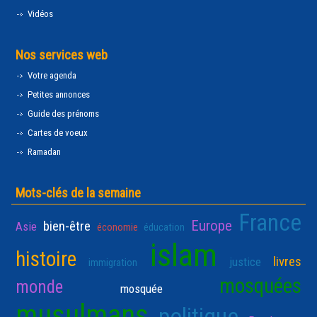
Vidéos
Nos services web
Votre agenda
Petites annonces
Guide des prénoms
Cartes de voeux
Ramadan
Mots-clés de la semaine
France
Europe
bien-être
Asie
économie
éducation
islam
histoire
livres
justice
immigration
mosquées
monde
mosquée
musulmans
politique