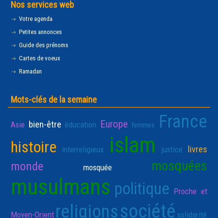
Nos services web
Votre agenda
Petites annonces
Guide des prénoms
Cartes de voeux
Ramadan
Mots-clés de la semaine
France
Europe
bien-être
Asie
éducation
femmes
islam
histoire
livres
interreligieux
justice
mosquées
monde
mosquée
musulmans
politique
Proche et
société
religions
Moyen-Orient
solidarité