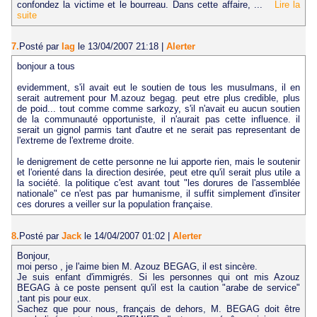
confondez la victime et le bourreau. Dans cette affaire, ...
Lire la
suite
7.
Posté par
lag
le 13/04/2007 21:18
|
Alerter
bonjour a tous
evidemment, s'il avait eut le soutien de tous les musulmans, il en
serait autrement pour M.azouz begag. peut etre plus credible, plus
de poid... tout comme comme sarkozy, s'il n'avait eu aucun soutien
de la communauté opportuniste, il n'aurait pas cette influence. il
serait un gignol parmis tant d'autre et ne serait pas representant de
l'extreme de l'extreme droite.
le denigrement de cette personne ne lui apporte rien, mais le soutenir
et l'orienté dans la direction desirée, peut etre qu'il serait plus utile a
la société. la politique c'est avant tout "les dorures de l'assemblée
nationale" ce n'est pas par humanisme, il suffit simplement d'insiter
ces dorures a veiller sur la population française.
8.
Posté par
Jack
le 14/04/2007 01:02
|
Alerter
Bonjour,
moi perso , je l'aime bien M. Azouz BEGAG, il est sincère.
Je suis enfant d'immigrés. Si les personnes qui ont mis Azouz
BEGAG à ce poste pensent qu'il est la caution "arabe de service"
,tant pis pour eux.
Sachez que pour nous, français de dehors, M. BEGAG doit être