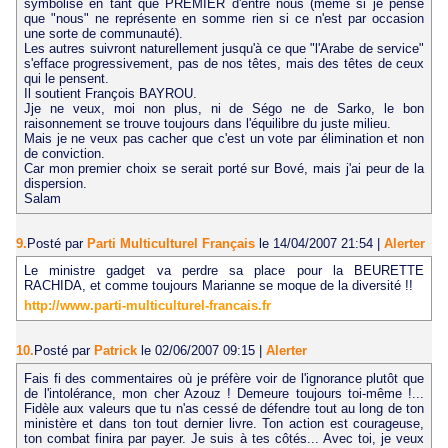
symbolisé en tant que PREMIER d'entre nous (même si je pense
que "nous" ne représente en somme rien si ce n'est par occasion
une sorte de communauté).
Les autres suivront naturellement jusqu'à ce que "l'Arabe de service"
s'efface progressivement, pas de nos têtes, mais des têtes de ceux
qui le pensent.
Il soutient François BAYROU.
Jje ne veux, moi non plus, ni de Ségo ne de Sarko, le bon
raisonnement se trouve toujours dans l'équilibre du juste milieu.
Mais je ne veux pas cacher que c'est un vote par élimination et non
de conviction.
Car mon premier choix se serait porté sur Bové, mais j'ai peur de la
dispersion.
Salam
9.
Posté par
Parti Multiculturel Français
le 14/04/2007 21:54
|
Alerter
Le ministre gadget va perdre sa place pour la BEURETTE
RACHIDA, et comme toujours Marianne se moque de la diversité !!
http://www.parti-multiculturel-francais.fr
10.
Posté par
Patrick
le 02/06/2007 09:15
|
Alerter
Fais fi des commentaires où je préfère voir de l'ignorance plutôt que
de l'intolérance, mon cher Azouz ! Demeure toujours toi-même !...
Fidèle aux valeurs que tu n'as cessé de défendre tout au long de ton
ministère et dans ton tout dernier livre. Ton action est courageuse,
ton combat finira par payer. Je suis à tes côtés... Avec toi, je veux