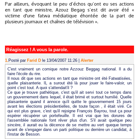
Par ailleurs, évoquant le peu d’échos qu’ont eu ses actions
en tant que ministre, Azouz Begag s’est dit avoir été «
victime d'une fatwa médiatique éhontée de la part de
plusieurs journaux et chaînes de télévision ».
Réagissez ! A vous la parole.
1.
Posté par
Farid D
le 13/04/2007 11:26
|
Alerter
C'est vraiment un comique notre Azzouz Beggag national. Il a du
faire l'école du rire.
Il nous dit que ses actions en tant que ministre ont été Fatwatisées,
quelle plaisanterie. IL a surout été là pour jouer le faire-valoir, un
point c'est tout. A quoi s'attendait'il ?
Ce que je trouve pathétique, c'est qu'il ait servi tout ce temps dans
un gouvernement dans lequel, il était brimé et surtout humilié. Quelle
plaisanterie quand il annoce qu'il quitte le gouvernement 15 jours
avant les élections présidentielles, de toute façon , il était viré. Ce
qui est plus grave, c'est qu'il rejoigne François Bayrou, tout ça pour
espérer récupérer un portefeuille. Il est vrai que les dorures de
l'assemblée nationale font rêver plus d'un. S'il avait quelque peu
sincère, il aurait eu la décence de se mettre au vert queque temps
avant de s'engager dans un parti politique ou derrière un candidat, à
l'instar de Besson.