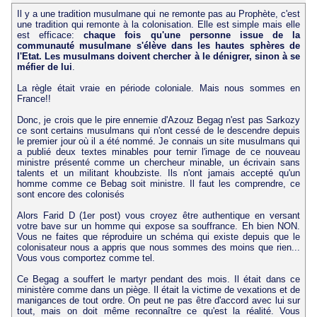
Il y a une tradition musulmane qui ne remonte pas au Prophète, c'est
une tradition qui remonte à la colonisation. Elle est simple mais elle
est efficace:
chaque fois qu'une personne issue de la
communauté musulmane s'élève dans les hautes sphères de
l'Etat. Les musulmans doivent chercher à le dénigrer, sinon à se
méfier de lui
.
La règle était vraie en période coloniale. Mais nous sommes en
France!!
Donc, je crois que le pire ennemie d'Azouz Begag n'est pas Sarkozy
ce sont certains musulmans qui n'ont cessé de le descendre depuis
le premier jour où il a été nommé. Je connais un site musulmans qui
a publié deux textes minables pour ternir l'image de ce nouveau
ministre présenté comme un chercheur minable, un écrivain sans
talents et un militant khoubziste. Ils n'ont jamais accepté qu'un
homme comme ce Bebag soit ministre. Il faut les comprendre, ce
sont encore des colonisés
Alors Farid D (1er post) vous croyez être authentique en versant
votre bave sur un homme qui expose sa souffrance. Eh bien NON.
Vous ne faites que réproduire un schéma qui existe depuis que le
colonisateur nous a appris que nous sommes des moins que rien...
Vous vous comportez comme tel.
Ce Begag a souffert le martyr pendant des mois. Il était dans ce
ministère comme dans un piège. Il était la victime de vexations et de
manigances de tout ordre. On peut ne pas être d'accord avec lui sur
tout, mais on doit même reconnaître ce qu'est la réalité. Vous