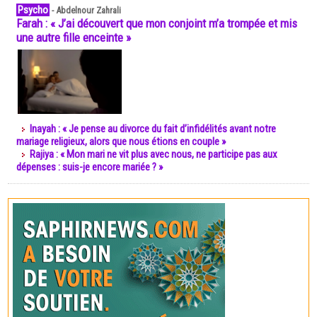
Psycho
-
Abdelnour Zahrali
Farah : « J’ai découvert que mon conjoint m’a trompée et mis
une autre fille enceinte »
Inayah : « Je pense au divorce du fait d’infidélités avant notre
mariage religieux, alors que nous étions en couple »
Rajiya : « Mon mari ne vit plus avec nous, ne participe pas aux
dépenses : suis-je encore mariée ? »