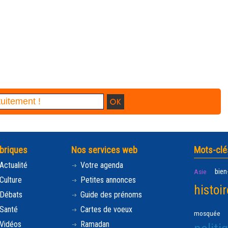
briques
Nos services web
Mots-clé
Actualité
Votre agenda
bien
Asie
Culture
Petites annonces
histoir
Débats
Guide des prénoms
Santé
Cartes de voeux
mosquée
Vidéos
Ramadan