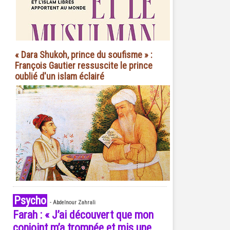
« Dara Shukoh, prince du soufisme » :
François Gautier ressuscite le prince
oublié d'un islam éclairé
Psycho
-
Abdelnour Zahrali
Farah : « J’ai découvert que mon
conjoint m’a trompée et mis une