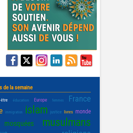
s de la semaine
France
Europe
-être
éducation
femmes
islam
e
monde
justice
livres
immigration
musulmans
mosquées