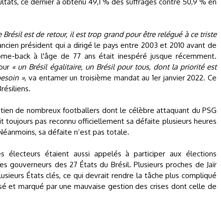
ultats, ce dernier a obtenu 49,1 % des suffrages contre 50,9 % en
résil est de retour, il est trop grand pour être relégué à ce triste
’ancien président qui a dirigé le pays entre 2003 et 2010 avant de
come-back à l'âge de 77 ans était inespéré jusque récemment.
pour
« un Brésil égalitaire, un Brésil pour tous, dont la priorité est
besoin »
, va entamer un troisième mandat au 1er janvier 2022. Ce
résiliens.
soutien de nombreux footballers dont le célèbre attaquant du PSG
it toujours pas reconnu officiellement sa défaite plusieurs heures
 Néanmoins, sa défaite n’est pas totale.
s électeurs étaient aussi appelés à participer aux élections
es gouverneurs des 27 États du Brésil. Plusieurs proches de Jaïr
usieurs États clés, ce qui devrait rendre la tâche plus compliqué
isé et marqué par une mauvaise gestion des crises dont celle de