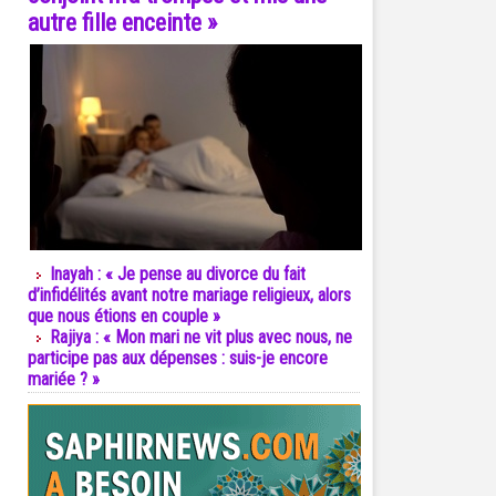
autre fille enceinte »
Inayah : « Je pense au divorce du fait
d’infidélités avant notre mariage religieux, alors
que nous étions en couple »
Rajiya : « Mon mari ne vit plus avec nous, ne
participe pas aux dépenses : suis-je encore
mariée ? »