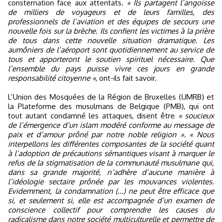
consternation face aux attentats.
« Ils partagent l’angoisse
de milliers de voyageurs et de leurs familles, des
professionnels de l’aviation et des équipes de secours une
nouvelle fois sur la brèche. Ils confient les victimes à la prière
de tous dans cette nouvelle situation dramatique. Les
aumôniers de l’aéroport sont quotidiennement au service de
tous et apporteront le soutien spirituel nécessaire. Que
l’ensemble du pays puisse vivre ces jours en grande
responsabilité citoyenne »
, ont-ils fait savoir.
L’Union des Mosquées de la Région de Bruxelles (UMRB) et
la Plateforme des musulmans de Belgique (PMB), qui ont
tout autant condamné les attaques, disent être
« soucieux
de l’émergence d’un islam modéré conforme au message de
paix et d’amour prôné par notre noble religion ». « Nous
interpellons les différentes composantes de la société quant
à l’adoption de précautions sémantiques visant à marquer le
refus de la stigmatisation de la communauté musulmane qui,
dans sa grande majorité, n’adhère d’aucune manière à
l’idéologie sectaire prônée par les mouvances violentes.
Evidemment, la condamnation (...) ne peut être efficace que
si, et seulement si, elle est accompagnée d’un examen de
conscience collectif pour comprendre les causes du
radicalisme dans notre société multiculturelle et permettre de