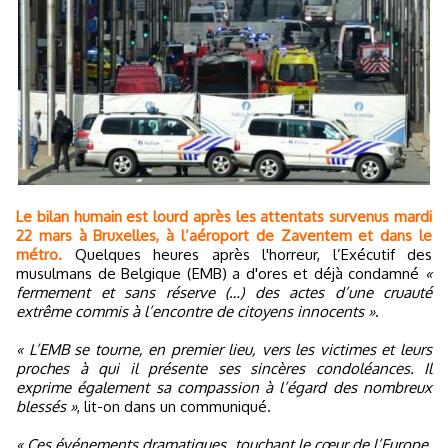
Le bilan humain est lourd après les attentats survenus mardi
22 mars à Bruxelles, à l’aéroport de Zaventem et dans le
métro.
Quelques heures après l'horreur, l’Exécutif des
musulmans de Belgique (EMB) a d'ores et déjà condamné
«
fermement et sans réserve (…) des actes d’une cruauté
extrême commis à l’encontre de citoyens innocents »
.
« L’EMB se tourne, en premier lieu, vers les victimes et leurs
proches à qui il présente ses sincères condoléances. Il
exprime également sa compassion à l’égard des nombreux
blessés »
, lit-on dans un communiqué.
« Ces événements dramatiques, touchant le cœur de l’Europe,