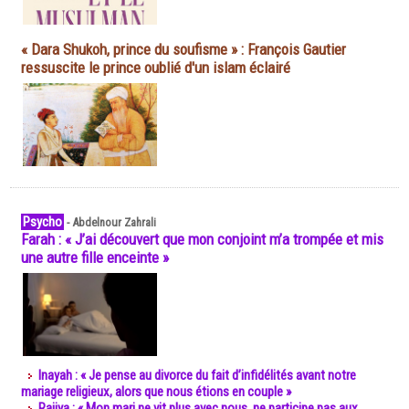
« Dara Shukoh, prince du soufisme » : François Gautier
ressuscite le prince oublié d'un islam éclairé
Psycho
-
Abdelnour Zahrali
Farah : « J’ai découvert que mon conjoint m’a trompée et mis
une autre fille enceinte »
Inayah : « Je pense au divorce du fait d’infidélités avant notre
mariage religieux, alors que nous étions en couple »
Rajiya : « Mon mari ne vit plus avec nous, ne participe pas aux