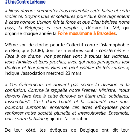
#UnisContreLaHaine
« Nous devons surmonter tous ensemble cette haine et cette
violence. Soyons unis et solidaires pour faire face dignement
à cette horreur. L'union fait la force et que Dieu bénisse notre
pays, la Belgique, et son peuple »
, déclare la LMB, qui
organise chaque année la
Foire musulmane à Bruxelles
.
Même son de cloche pour le Collectif contre l’islamophobie
en Belgique (CCIB), dont les membres sont
« consternés »
.
«
Face à ce drame, nos pensées vont à toutes les victimes,
leurs familles et leurs proches, avec qui nous partageons leur
douleur et leur peine. Rien ne peut justifier de tels crimes »
,
indique l'association mercredi 23 mars.
« Ces événements ne doivent pas semer la division et la
confusion. Comme le rappelle notre Premier Ministre, "nous
devons faire face à cette épreuve en étant unis, solidaires,
rassemblés". C'est dans l'unité et la solidarité que nous
pourrons surmonter ensemble ces actes effroyables pour
renforcer notre société plurielle et interculturelle. Ensemble,
unis contre la haine »
, ajoute l’association.
De leur côté, les évêques de Belgique ont dit leur