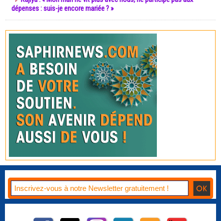
dépenses : suis-je encore mariée ? »