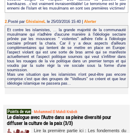
kamikazes...c'est vraiment invraisemblable! Le terrorisme est le pire
ennemi de l'Islam et les musulmans en sont ses premières victimes!
2.
Posté par
GhislaineL
le 25/03/2016 15:40
|
Alerter
Et contre les islamistes, ... la grande majorité de la communauté
musulmane qui n'adhère d'aucune manière à l'idéologie sectaire
prônée par les mouvances " violentes" adhère t'elle à l'idéologie
sectaire prônant la charia. Car il y a deux aspects d'ailleurs
complémentaires qui tentent de se mettre en place en Europe:
l'aspect violant qui est une sorte de bras armé qui se manifeste
actuellement et l'aspect politique sournois qui veut s'infiltrer dans
tous les rouages de la vie politique dans un premier temps et qui
voudra par la suite régir la vie sociale sous la forme d'une
soumission.
Mais une situation que les islamistes n'ont peut-être pas encore
comprise c'est que des groupes de "Veilleurs" se créent et que leur
idéologie islamique ne passera pas...
Points de vue
-
Mohammed El Mahdi Krabch
Le dialogue avec l’Autre dans sa pleine diversité pour
diffuser la culture de la paix (3/3)
Lire la première partie ici : Les fondements du