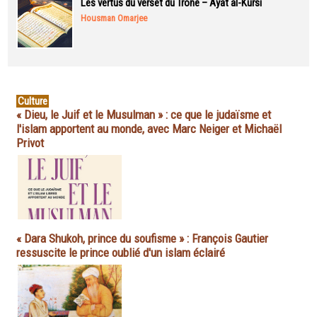
Les vertus du verset du Trône – Ayat al-Kursi
Housman Omarjee
Culture
« Dieu, le Juif et le Musulman » : ce que le judaïsme et
l'islam apportent au monde, avec Marc Neiger et Michaël
Privot
« Dara Shukoh, prince du soufisme » : François Gautier
ressuscite le prince oublié d'un islam éclairé