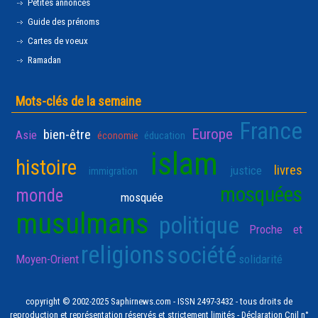
Petites annonces
Guide des prénoms
Cartes de voeux
Ramadan
Mots-clés de la semaine
France
Europe
bien-être
Asie
économie
éducation
islam
histoire
livres
justice
immigration
mosquées
monde
mosquée
musulmans
politique
Proche et
religions
société
Moyen-Orient
solidarité
copyright © 2002-2025 Saphirnews.com - ISSN 2497-3432 - tous droits de
reproduction et représentation réservés et strictement limités - Déclaration Cnil n°