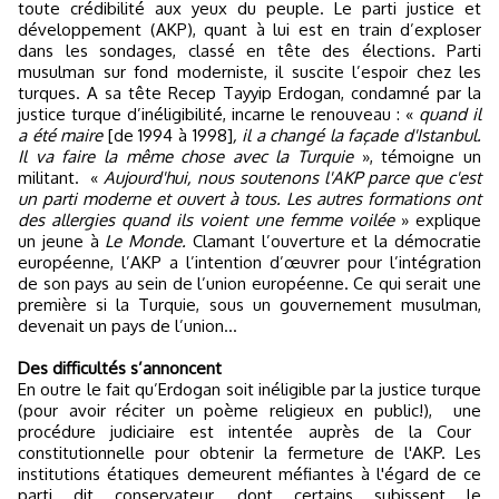
toute crédibilité aux yeux du peuple. Le parti justice et
développement (AKP), quant à lui est en train d’exploser
dans les sondages, classé en tête des élections. Parti
musulman sur fond moderniste, il suscite l’espoir chez les
turques. A sa tête Recep Tayyip Erdogan, condamné par la
justice turque d’inéligibilité, incarne le renouveau : «
quand il
a été maire
[de 1994 à 1998]
, il a changé la façade d'Istanbul.
Il va faire la même chose avec la Turquie
», témoigne un
militant.
«
Aujourd'hui, nous soutenons l'AKP parce que c'est
un parti moderne et ouvert à tous. Les autres formations ont
des allergies quand ils voient une femme voilée
» explique
un jeune à
Le Monde.
Clamant l’ouverture et la démocratie
européenne, l’AKP a l’intention d’œuvrer pour l’intégration
de son pays au sein de l’union européenne. Ce qui serait une
première si la Turquie, sous un gouvernement musulman,
devenait un pays de l’union…
Des difficultés s’annoncent
En outre le fait qu’Erdogan soit inéligible par la justice turque
(pour avoir réciter un poème religieux en public!),
une
procédure judiciaire est intentée auprès de la Cour
constitutionnelle pour obtenir la fermeture de l'AKP. Les
institutions étatiques demeurent méfiantes à l'égard de ce
parti dit conservateur, dont certains subissent le