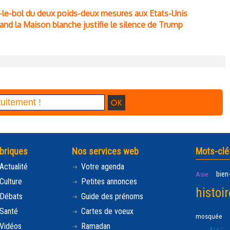
ras-le-bol du deux poids-deux mesures aux Etats-Unis
nd la Maison blanche justifie le silence de Trump
briques
Nos services web
Mots-clé
Actualité
Votre agenda
bien
Asie
Culture
Petites annonces
histoir
Débats
Guide des prénoms
Santé
Cartes de voeux
mosquée
Vidéos
Ramadan