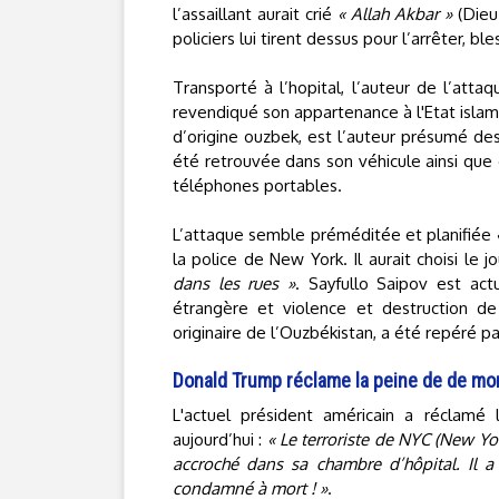
l’assaillant aurait crié
« Allah Akbar »
(Dieu
policiers lui tirent dessus pour l’arrêter, 
Transporté à l’hopital, l’auteur de l’atta
revendiqué son appartenance à l'Etat islam
d’origine ouzbek, est l’auteur présumé des 
été retrouvée dans son véhicule ainsi qu
téléphones portables.
L’attaque semble préméditée et planifiée
la police de New York. Il aurait choisi le
dans les rues »
. Sayfullo Saipov est act
étrangère et violence et destruction d
originaire de l’Ouzbékistan, a été repéré pa
Donald Trump réclame la peine de de mort 
L'actuel président américain a réclamé 
aujourd’hui :
« Le terroriste de NYC (New Yo
accroché dans sa chambre d’hôpital. Il a
condamné à mort ! »
.