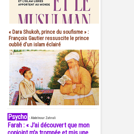
« Dara Shukoh, prince du soufisme » :
François Gautier ressuscite le prince
oublié d'un islam éclairé
Psycho
-
Abdelnour Zahrali
Farah : « J’ai découvert que mon
conjoint m’a trompée et mis une