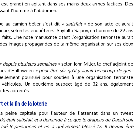
 est grand) en agitant dans ses mains deux armes factices. Des
blessant l’homme à l’abdomen.
que au camion-bélier s’est dit
« satisfait »
de son acte et aurait
ique, selon les enquêteurs. Sayfullo Saipov, un homme de 29 ans
faits. Une note manuscrite citant l’organisation terroriste aurait
e des images propagandes de la même organisation sur ses deux
« depuis plusieurs semaines »
selon John Miller, le chef adjoint de
 jours d’Halloween
« pour être sûr qu’il y aurait beaucoup de gens
uellement poursuivi pour soutien à une organisation terroriste
e véhicules. Un deuxième suspect âgé de 32 ans, également
r les autorités.
et la fin de la loterie
la peine capitale pour l’auteur de l’attentat dans un tweet
rk) était satisfait et a demandé à ce que le drapeau de Daesh soit
 tué 8 personnes et en a grièvement blessé 12. Il devrait être