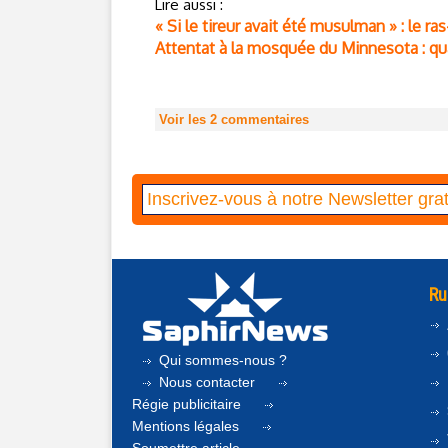
Lire aussi :
« Si le tireur avait été musulman » : le 
Attentat à la mosquée du Minnesota : qua
Voir les
2
commentaires
Ru
Qui sommes-nous ?
Nous contacter
Régie publicitaire
Mentions légales