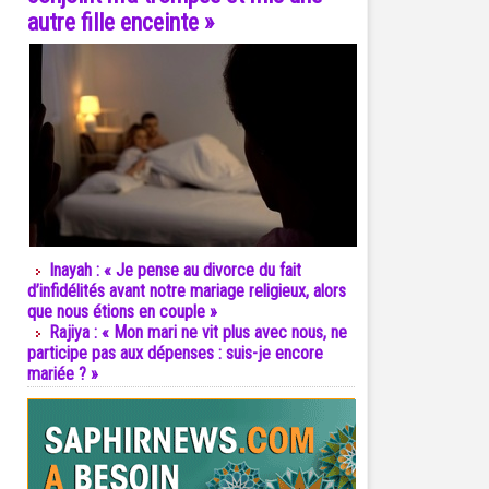
autre fille enceinte »
Inayah : « Je pense au divorce du fait
d’infidélités avant notre mariage religieux, alors
que nous étions en couple »
Rajiya : « Mon mari ne vit plus avec nous, ne
participe pas aux dépenses : suis-je encore
mariée ? »