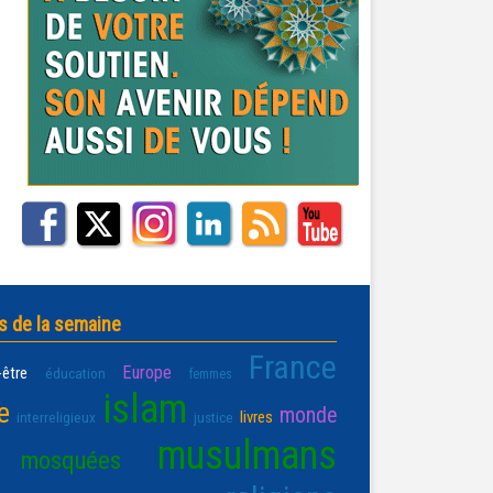
s de la semaine
France
Europe
-être
éducation
femmes
islam
e
monde
livres
interreligieux
justice
musulmans
mosquées