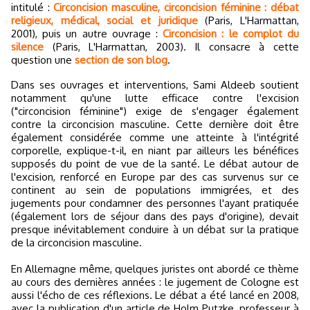
intitulé :
Circoncision masculine, circoncision féminine : débat
religieux, médical, social et juridique
(Paris, L'Harmattan,
2001), puis un autre ouvrage :
Circoncision : le complot du
silence
(Paris, L'Harmattan, 2003). Il consacre à cette
question une
section de son blog
.
Dans ses ouvrages et interventions, Sami Aldeeb soutient
notamment qu'une lutte efficace contre l'excision
("circoncision féminine") exige de s'engager également
contre la circoncision masculine. Cette dernière doit être
également considérée comme une atteinte à l'intégrité
corporelle, explique-t-il, en niant par ailleurs les bénéfices
supposés du point de vue de la santé. Le débat autour de
l'excision, renforcé en Europe par des cas survenus sur ce
continent au sein de populations immigrées, et des
jugements pour condamner des personnes l'ayant pratiquée
(également lors de séjour dans des pays d'origine), devait
presque inévitablement conduire à un débat sur la pratique
de la circoncision masculine.
En Allemagne même, quelques juristes ont abordé ce thème
au cours des dernières années : le jugement de Cologne est
aussi l'écho de ces réflexions. Le débat a été lancé en 2008,
avec la publication d'un article de Holm Putzke, professeur à