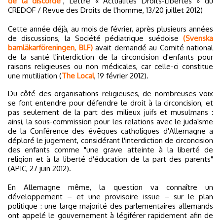
de la discorde"
, Lettre « Actualités Droits-Libertés » du
CREDOF / Revue des Droits de l'homme, 13/20 juillet 2012)
Cette année déjà, au mois de février, après plusieurs années
de discussions, la Société pédiatrique suédoise
(Svenska
barnläkarföreningen, BLF)
avait demandé au Comité national
de la santé l'interdiction de la circoncision d'enfants pour
raisons religieuses ou non médicales, car celle-ci constitue
une mutiliation (
The Local
, 19 février 2012).
Du côté des organisations religieuses, de nombreuses voix
se font entendre pour défendre le droit à la circoncision, et
pas seulement de la part des milieux juifs et musulmans :
ainsi, la sous-commission pour les relations avec le judaïsme
de la Conférence des évêques catholiques d'Allemagne a
déploré le jugement, considérant l'interdiction de circoncision
des enfants comme "une grave atteinte à la liberté de
religion et à la liberté d'éducation de la part des parents"
(APIC, 27 juin 2012).
En Allemagne même, la question va connaître un
développement – et une provisoire issue – sur le plan
politique : une large majorité des parlementaires allemands
ont appelé le gouvernement à légiférer rapidement afin de