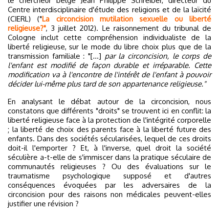
le chercheur belge Jean Philippe Schreiber, directeur du
Centre interdisciplinaire d'étude des religions et de la laïcité
(CIERL) ("
La circoncision mutilation sexuelle ou liberté
religieuse?"
, 3 juillet 2012). Le raisonnement du tribunal de
Cologne inclut cette compréhension individualiste de la
liberté religieuse, sur le mode du libre choix plus que de la
transmission familiale : "[...]
par la circoncision, le corps de
l'enfant est modifié de façon durable et irréparable. Cette
modification va à l'encontre de l'intérêt de l'enfant à pouvoir
décider lui-même plus tard de son appartenance religieuse."
En analysant le débat autour de la circoncision, nous
constatons que différents "droits" se trouvent ici en conflit: la
liberté religieuse face à la protection de l'intégrité corporelle
; la liberté de choix des parents face à la liberté future des
enfants. Dans des sociétés sécularisées, lequel de ces droits
doit-il l'emporter ? Et, à l'inverse, quel droit la société
séculière a-t-elle de s'immiscer dans la pratique séculaire de
communautés religieuses ? Ou des évaluations sur le
traumatisme psychologique supposé et d'autres
conséquences évoquées par les adversaires de la
circoncision pour des raisons non médicales peuvent-elles
justifier une révision ?