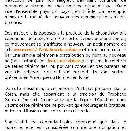
beaucoup de juifs non religieux semblent continuer de
pratiquer la circoncision; mais nous ne disposons pas d'une
vue d'ensemble pays par pays ; en Suède, par exemple,
moins de la moitié des nouveau-nés d'origine juive seraient
circoncis.
Des milieux juifs opposés à la pratique de la circoncision ont
cependant déjà existé au 19e siècle. Depuis quelque temps,
ce mouvement se manifeste à nouveau: un petit nombre de
juifs
renoncent à l'ablation du prépuce
et remplacent celle-ci
par une simple cérémonie d'attribution du nom au nouveau
né (brit shalom). Des
listes de rabbins
acceptant de célébrer
de telles cérémonies, ou pouvant conseiller des parents en
vue de celles-ci, circulent sur Internet. Ils sont surtout
présents en Amérique du Nord et en Israël.
Du côté musulman, la circoncision n'est pas prescrite par le
Coran, mais elle appartient à la tradition du Prophète
(sunna). On sait l'importance de la figure d'Abraham dans
l'islam: cette référence ne pouvait qu'encourager la pratique,
outre sa diffusion dans cette aire culturelle.
Son statut est cependant plus compliqué que dans le
judaïsme: elle est considérée comme une obligation et