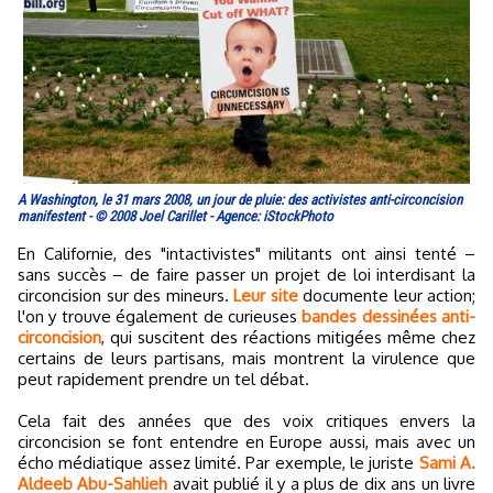
A Washington, le 31 mars 2008, un jour de pluie: des activistes anti-circoncision
manifestent - © 2008 Joel Carillet - Agence: iStockPhoto
En Californie, des "intactivistes" militants ont ainsi tenté –
sans succès – de faire passer un projet de loi interdisant la
circoncision sur des mineurs.
Leur site
documente leur action;
l'on y trouve également de curieuses
bandes dessinées anti-
circoncision
, qui suscitent des réactions mitigées même chez
certains de leurs partisans, mais montrent la virulence que
peut rapidement prendre un tel débat.
Cela fait des années que des voix critiques envers la
circoncision se font entendre en Europe aussi, mais avec un
écho médiatique assez limité. Par exemple, le juriste
Sami A.
Aldeeb Abu-Sahlieh
avait publié il y a plus de dix ans un livre