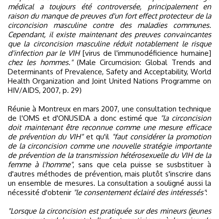
médical a toujours été controversée, principalement en
raison du manque de preuves d'un fort effect protecteur de la
circoncision masculine contre des maladies communes.
Cependant, il existe maintenant des preuves convaincantes
que la circoncision masculine réduit notablement le risque
d'infection par le VIH
[virus de l'immunodéficience humaine]
chez les hommes."
(Male Circumcision: Global Trends and
Determinants of Prevalence, Safety and Acceptability, World
Health Organization and Joint United Nations Programme on
HIV/AIDS, 2007, p. 29)
Réunie à Montreux en mars 2007, une consultation technique
de l'OMS et d'ONUSIDA a donc estimé que
"la circoncision
doit maintenant être reconnue comme une mesure efficace
de prévention du VIH"
et qu'il
"faut considérer la promotion
de la circoncision comme une nouvelle stratégie importante
de prévention de la transmission hétérosexuelle du VIH de la
femme à l'homme"
, sans que cela puisse se susbstituer à
d'autres méthodes de prévention, mais plutôt s'inscrire dans
un ensemble de mesures. La consultation a souligné aussi la
nécessité d'obtenir
"le consentement éclairé des intéressés"
:
"Lorsque la circoncision est pratiquée sur des mineurs (jeunes