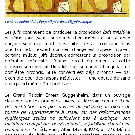
La circoncision était déjà pratiquée dans l'Egypte antique.
Les juifs continuent de pratiquer la circoncision
(brit milah)
le
huitième jour (sauf contre-indication médicale ou si deux
garçons sont déjà morts des suites de la circoncision dans
une famille). L'expert qui s'en charge est appelé
mohel
;
certains milieux juifs libéraux admettent la circoncision par
opération médicale. L'enfant reçoit également à cette
occasion son nom juif. Un adulte qui se convertit au judaïsme
doit être circoncis. Si le converti est déjà circoncis — par
exemple pour des raisons médicales — une goutte de sang
doit quand même être prélevée.
Le Grand Rabbin Ernest Guggenheim, dans un ouvrage
classique sur les pratiques juives, la décrivait comme
"l'une
des institutions les plus vivaces du judaïsme, la pierre de
touche de l'appartenance à Israël, car des préoccupations
hygiéniques seules ne suffiraient pas à expliquer son
maintien en dépit des persécutions"
(
Le Judaïsme dans la vie
quotidienne
, 4e éd., Paris, Albin Michel, 1978, p. 177). Même