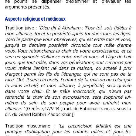
ne pourra se dispenser d'examiner et d'évaluer les
arguments présentés.
Aspects religieux et médicaux
Tradition juive :
"Dieu dit à Abraham : 'Pour toi, sois fidèles à
mon alliance, toi et ta postérité après toi dans tous les âges.
Voici le pacte que vous observerez, qui est entre moi et vous,
jusqu'à ta dernière postérité: circoncire tout mâle d'entre
vous. Vous retrancherez la chair de votre excroissance, et ce
sera un symbole d'alliance entre moi et vous. A l'âge de huit
jours, que tout mâle, dans vos générations, soit circoncis par
vous; même l'enfant né dans ta maison, ou acheté à prix
d'argent parmi les fils de l'étranger, qui ne sont pas de ta
race. Oui, il sera circoncis, l'enfant de ta maison ou celui que
tu auras acheté; et mon alliance, à perpétuité, sera gravée
dans votre chair. Et le mâle incirconcis, qui n'aura pas
retranché la chair de son excroissance, sera supprimé lui-
même du sein de son peuple pour avoir enfreint mon
alliance.'"
(Genèse, 17/9-14 [trad. du Rabbinat français, sous la
dir. du Grand Rabbin Zadoc Khan])
Tradition musulmane :
"La circoncision (khitân) est une
pratique d'obligation pour les enfants mâles et, pour les