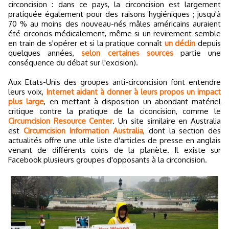
circoncision : dans ce pays, la circoncision est largement
pratiquée également pour des raisons hygiéniques ; jusqu'à
70 % au moins des nouveau-nés mâles américains auraient
été circoncis médicalement, même si un revirement semble
en train de s'opérer et si la pratique connaît
un déclin
depuis
quelques années,
selon certaines sources
partie une
conséquence du débat sur l'excision).
Aux Etats-Unis des groupes anti-circoncision font entendre
leurs voix,
Internet aidant à donner à leurs propos un impact
plus large
, en mettant à disposition un abondant matériel
critique contre la pratique de la ciconcision, comme le
Circumcision Resource Center
. Un site similaire en Australia
est
Circumcision Information Australia
, dont la section des
actualités offre une utile liste d'articles de presse en anglais
venant de différents coins de la planète. Il existe sur
Facebook plusieurs groupes d'opposants à la circoncision.