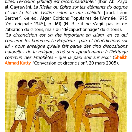
filles, l'excision (khifâd) est recommandable."
(Iban Abî Zayd
al-Qayrawânî,
La Risâla ou Epître sur les éléments du dogme
et de la loi de l'Islâm selon le rite mâlikite
[trad. Léon
Bercher], 6e éd., Alger, Editions Populaires de l'Armée, 1975
[éd. originale 1945], p. 161) (N. B. : il ne s'agit pas ici de
l'ablation du clitoris, mais du "décapuchonnage" du clitoris).
"La circoncision est un rite important en islam, en ce qui
concerne les hommes. Le Prophète - paix et bénédictions sur
lui - nous enseigne qu'elle fait partie des cinq dispositions
naturelles de la religion, d'où son appartenance à l'héritage
commun des Prophètes - que la paix soit sur eux."
(
Sheikh
Ahmad Kutty
, "Conversion et circoncision", 20 mars 2005).