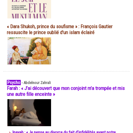
« Dara Shukoh, prince du soufisme » : François Gautier
ressuscite le prince oublié d'un islam éclairé
Psycho
-
Abdelnour Zahrali
Farah : « J’ai découvert que mon conjoint m’a trompée et mis
une autre fille enceinte »
Inayah : « Je pense au divorce du fait d’infidélités avant notre