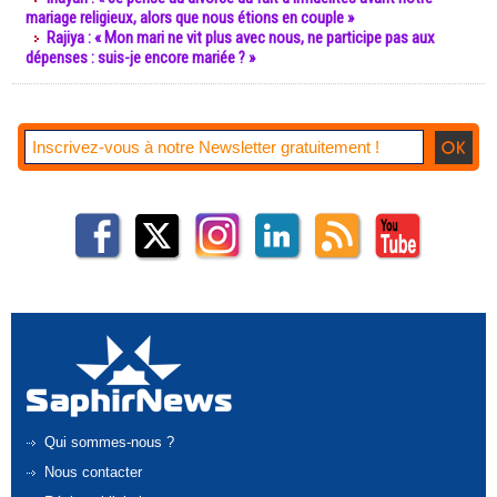
mariage religieux, alors que nous étions en couple »
Rajiya : « Mon mari ne vit plus avec nous, ne participe pas aux
dépenses : suis-je encore mariée ? »
Qui sommes-nous ?
Nous contacter