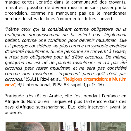
marque certes l'entrée dans la communauté des croyants,
mais il est possible de devenir musulman sans passer par la
circoncision, comme ne manquent pas de le mentionner
nombre de sites destinés à informer les futurs convertis.
"Même ceux qui la considèrent comme obligatoire ou la
pratiquent rigoureusement ne la voient pas, légalement
parlant, comme une condition pour devenir musulman. Elle
est presque considérée, au plus comme un symbole extérieur
d'identité musulmane. Si une personne se convertit à l'islam,
il n'est pas obligatoire pour lui d'être circoncis. De même,
quelqu'un qui est né de parents musulmans et n'a pas été
circoncis peut rester musulman et ne sera pas considéré
comme non musulman simplement parce qu'il n'est pas
circoncis."
(S.A.H. Rizvi et al., "
Religious circumcision: a Muslim
view"
, BJU International, 1999, 83, suppl. 1, p. 13–16).
Pratiquée très tôt en Arabie, elle l'est pendant l'enfance en
Afrique du Nord ou en Turquie, et plus tard encore dans des
pays d'Afrique subsaharienne. Elle doit intervenir avant la
puberté.