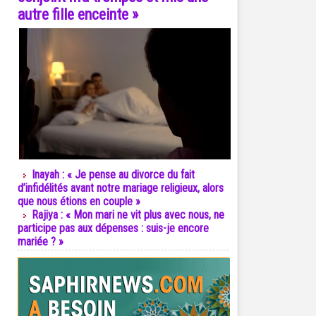
autre fille enceinte »
Inayah : « Je pense au divorce du fait
d’infidélités avant notre mariage religieux, alors
que nous étions en couple »
Rajiya : « Mon mari ne vit plus avec nous, ne
participe pas aux dépenses : suis-je encore
mariée ? »