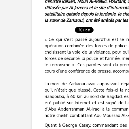
ministre irakien, Nouri Al-Maliki. Pourtant, 
diffusée par Al Jazeera et le site d’informa
satellitaire qatarie depuis la Jordanie, le 
la sœur de Zarkaoui, ont été arrêtés par les
« Ce qui s'est passé aujourd'hui est le r
opération combinée des forces de police e
choisissent la voie de la violence, pour qu'
forces de sécurité, la police et l'armée, me
le terrorisme ». Ces paroles sont du premi
cours d’une conférence de presse, accomp
La mort de Zarkaoui avait auparavant déjà 
qu’il n’était que blessé. Cette fois-ci, l
Baaqouba, à 60 km au nord de Bagdad, est
été publié sur Internet et est signé de l’
d’Abu Abderrahman Al-Iraqi à la commun
notre cheikh combattant Abu Moussab Al-Z
Quant à George Casey, commandant des for