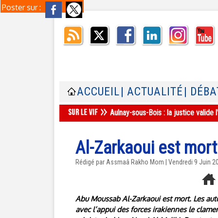
Poster sur :
ACCUEIL
| ACTUALITÉ
| DÉBA
Aulnay-sous-Bois : la justice valid
Al-Zarkaoui est mort
Rédigé par Assmaâ Rakho Mom | Vendredi 9 Juin 2
Abu Moussab Al-Zarkaoui est mort. Les auto
avec l’appui des forces irakiennes le clamen