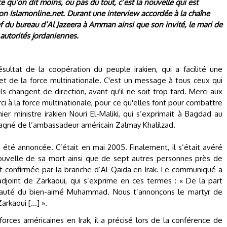
ce qu’on dit moins, ou pas du tout, c’est la nouvelle qui est
tion Islamonline.net. Durant une interview accordée à la chaîne
chef du bureau d’Al Jazeera à Amman ainsi que son invité, le mari de
 autorités jordaniennes.
ésultat de la coopération du peuple irakien, qui a facilité une
t de la force multinationale. C'est un message à tous ceux qui
ils changent de direction, avant qu'il ne soit trop tard. Merci aux
rci à la force multinationale, pour ce qu'elles font pour combattre
er ministre irakien Nouri El-Maliki, qui s’exprimait à Bagdad au
agné de l’ambassadeur américain Zalmay Khalilzad.
été annoncée. C’était en mai 2005. Finalement, il s’était avéré
a nouvelle de sa mort ainsi que de sept autres personnes près de
 confirmée par la branche d’Al-Qaida en Irak. Le communiqué a
adjoint de Zarkaoui, qui s’exprime en ces termes : « De la part
auté du bien-aimé Muhammad. Nous t’annonçons le martyr de
arkaoui […] ».
ces américaines en Irak, il a précisé lors de la conférence de