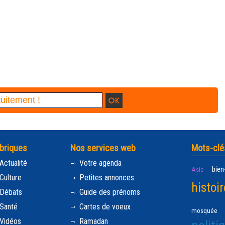
briques
Nos services web
Mots-clé
Actualité
Votre agenda
bien
Asie
Culture
Petites annonces
histoir
Débats
Guide des prénoms
Santé
Cartes de voeux
mosquée
Vidéos
Ramadan