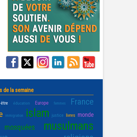
s de la semaine
France
Europe
-être
éducation
femmes
islam
e
monde
justice
livres
immigration
musulmans
mosquées