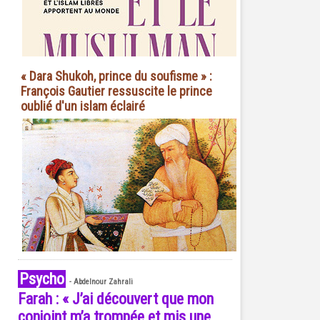
« Dara Shukoh, prince du soufisme » :
François Gautier ressuscite le prince
oublié d'un islam éclairé
Psycho
-
Abdelnour Zahrali
Farah : « J’ai découvert que mon
conjoint m’a trompée et mis une