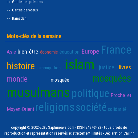
Guide des prénoms
Cartes de voeux
Ramadan
Mots-clés de la semaine
France
Europe
bien-être
Asie
éducation
économie
islam
histoire
justice
livres
immigration
mosquées
monde
mosquée
musulmans
politique
Proche et
religions
société
Moyen-Orient
solidarité
copyright © 2002-2025 Saphirnews.com - ISSN 2497-3432 - tous droits de
reproduction et représentation réservés et strictement limités - Déclaration Cnil n°